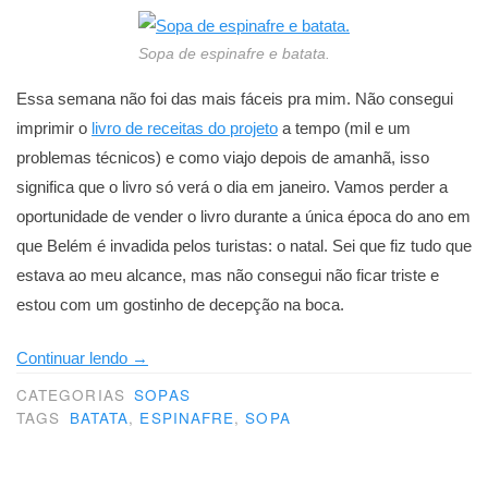
Sopa de espinafre e batata.
Essa semana não foi das mais fáceis pra mim. Não consegui
imprimir o
livro de receitas do projeto
a tempo (mil e um
problemas técnicos) e como viajo depois de amanhã, isso
significa que o livro só verá o dia em janeiro. Vamos perder a
oportunidade de vender o livro durante a única época do ano em
que Belém é invadida pelos turistas: o natal. Sei que fiz tudo que
estava ao meu alcance, mas não consegui não ficar triste e
estou com um gostinho de decepção na boca.
“Pra
Continuar lendo
→
reabastecer
CATEGORIAS
SOPAS
o
TAGS
BATATA
,
ESPINAFRE
,
SOPA
corpo”