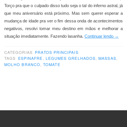
Torço pra que o culpado disso tudo seja o tal do inferno astral, já
que meu aniversário está próximo. Mas sem querer esperar a
mudança de idade pra ver o fim dessa onda de acontecimentos
negativos, resolvi tomar meu destino em mãos e melhorar a
“Você
situação imediatamente. Fazendo lasanha.
Continuar lendo
→
merec
lasanh
CATEGORIAS
PRATOS PRINCIPAIS
TAGS
ESPINAFRE
,
LEGUMES GRELHADOS
,
MASSAS
,
MOLHO BRANCO
,
TOMATE