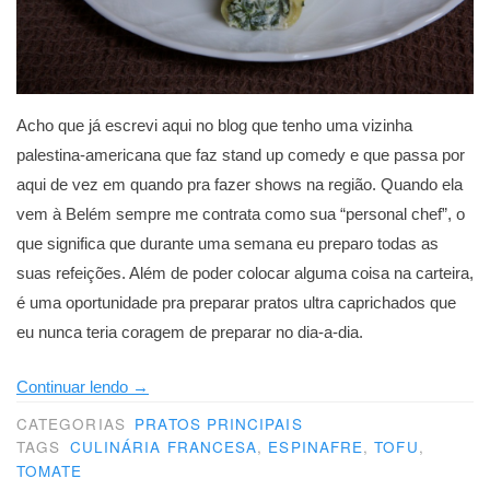
Acho que já escrevi aqui no blog que tenho uma vizinha
palestina-americana que faz stand up comedy e que passa por
aqui de vez em quando pra fazer shows na região. Quando ela
vem à Belém sempre me contrata como sua “personal chef”, o
que significa que durante uma semana eu preparo todas as
suas refeições. Além de poder colocar alguma coisa na carteira,
é uma oportunidade pra preparar pratos ultra caprichados que
eu nunca teria coragem de preparar no dia-a-dia.
“Esses
Continuar lendo
→
aqui
CATEGORIAS
PRATOS PRINCIPAIS
me
TAGS
CULINÁRIA FRANCESA
,
ESPINAFRE
,
TOFU
,
TOMATE
fizeram