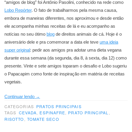
“amigos de blog” foi Antônio Pasolini, conhecido na rede como
Lobo Repórter
. O fato de trabalharmos pela mesma causa,
embora de maneiras diferentes, nos aproximou e desde então
ele acompanha minhas receitas de lá e eu acompanho as
notícias no seu ótimo
blog
de direitos animais de cá. Hoje é o
aniversário dele e pra comemorar a data ele teve
uma ideia
super original
: pedir aos amigos pra adotar uma dieta vegana
durante essa semana (da segunda, dia 8, à sexta, dia 12) como
presente. Vinte e sete amigos toparam o desafio e Lobo sugeriu
o Papacapim como fonte de inspiração em matéria de receitas
vegetais.
“Um
Continuar lendo
→
risotto
CATEGORIAS
PRATOS PRINCIPAIS
pra
TAGS
CEVADA
,
ESPINAFRE
,
PRATO PRINCIPAL
,
RISOTTO
,
TOMATE SECO
Lobo”