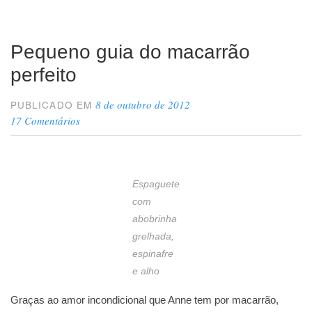
Pequeno guia do macarrão
perfeito
8 de outubro de 2012
PUBLICADO EM
17 Comentários
Espaguete
com
abobrinha
grelhada,
espinafre
e alho
Graças ao amor incondicional que Anne tem por macarrão,