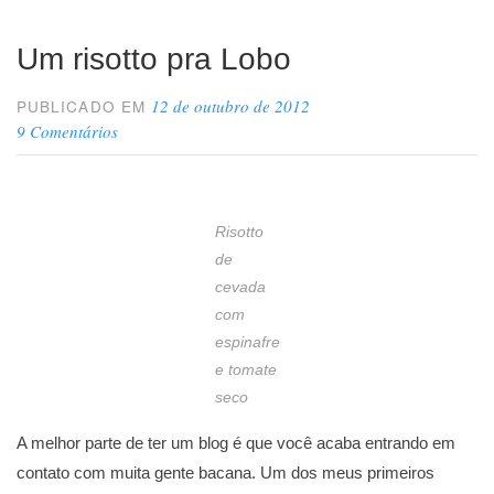
Um risotto pra Lobo
12 de outubro de 2012
PUBLICADO EM
9 Comentários
Risotto
de
cevada
com
espinafre
e tomate
seco
A melhor parte de ter um blog é que você acaba entrando em
contato com muita gente bacana. Um dos meus primeiros