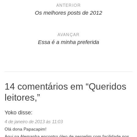
Navegação
ANTERIOR
de
Os melhores posts de 2012
Post
AVANÇAR
Essa é a minha preferida
14 comentários em “
Queridos
leitores,
”
Yoko
disse:
4 de janeiro de 2013 às 11:03
Olá dona Papacapim!
Aqui na Alemanha encontro óleo de gergelim com facilidade nos