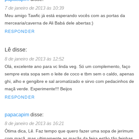
7 de janeiro de 2013 às 10:39
Meu amigo Tawfic já está esperando vocês com as portas da
mercearia/caverna de Ali Babá dele abertas:)
RESPONDER
Lê
disse:
8 de janeiro de 2013 às 12:52
Olá, excelente ano para vc linda veg. Só um complemento, faço
sempre esta sopa sem o leite de coco e tbm sem o caldo, apenas
ghi, alho e gengibre e sal aromatizado e sirvo com pedacinhos de
maçã verde. Experimente!!! Beijos
RESPONDER
papacapim
disse:
8 de janeiro de 2013 às 16:21
Ótima dica, Lê. Faz tempo que quero fazer uma sopa de jerimum
com maçã, mas ultimamente as maçãs da feira estão tão feinhas