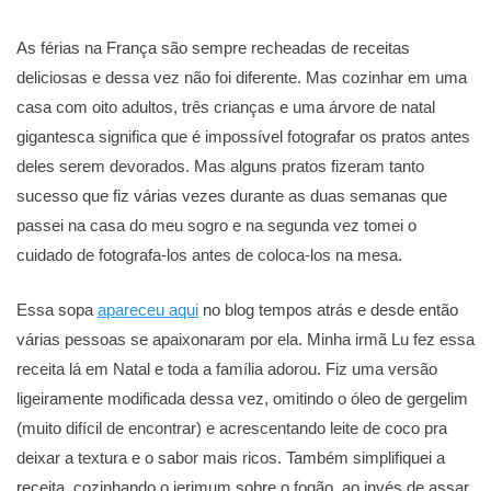
As férias na França são sempre recheadas de receitas
deliciosas e dessa vez não foi diferente. Mas cozinhar em uma
casa com oito adultos, três crianças e uma árvore de natal
gigantesca significa que é impossível fotografar os pratos antes
deles serem devorados. Mas alguns pratos fizeram tanto
sucesso que fiz várias vezes durante as duas semanas que
passei na casa do meu sogro e na segunda vez tomei o
cuidado de fotografa-los antes de coloca-los na mesa.
Essa sopa
apareceu aqui
no blog tempos atrás e desde então
várias pessoas se apaixonaram por ela. Minha irmã Lu fez essa
receita lá em Natal e toda a família adorou. Fiz uma versão
ligeiramente modificada dessa vez, omitindo o óleo de gergelim
(muito difícil de encontrar) e acrescentando leite de coco pra
deixar a textura e o sabor mais ricos. Também simplifiquei a
receita, cozinhando o jerimum sobre o fogão, ao invés de assar