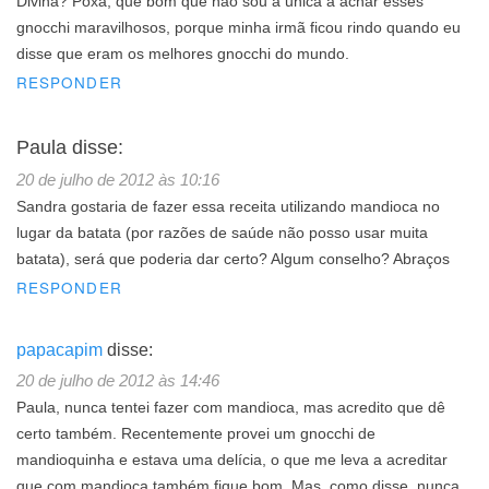
Divina? Poxa, que bom que não sou a unica a achar esses
gnocchi maravilhosos, porque minha irmã ficou rindo quando eu
disse que eram os melhores gnocchi do mundo.
RESPONDER
Paula
disse:
20 de julho de 2012 às 10:16
Sandra gostaria de fazer essa receita utilizando mandioca no
lugar da batata (por razões de saúde não posso usar muita
batata), será que poderia dar certo? Algum conselho? Abraços
RESPONDER
papacapim
disse:
20 de julho de 2012 às 14:46
Paula, nunca tentei fazer com mandioca, mas acredito que dê
certo também. Recentemente provei um gnocchi de
mandioquinha e estava uma delícia, o que me leva a acreditar
que com mandioca também fique bom. Mas, como disse, nunca