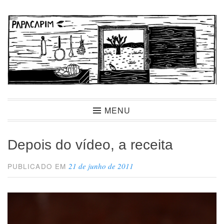
Ir
para
conteúdo
Papacapim
MENU
Depois do vídeo, a receita
21 de junho de 2011
PUBLICADO EM