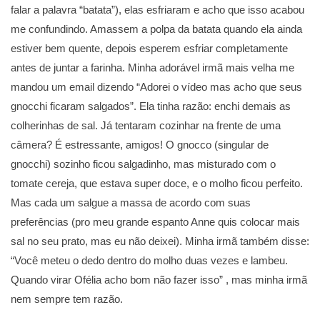
falar a palavra “batata”), elas esfriaram e acho que isso acabou
me confundindo. Amassem a polpa da batata quando ela ainda
estiver bem quente, depois esperem esfriar completamente
antes de juntar a farinha. Minha adorável irmã mais velha me
mandou um email dizendo “Adorei o vídeo mas acho que seus
gnocchi ficaram salgados”. Ela tinha razão: enchi demais as
colherinhas de sal. Já tentaram cozinhar na frente de uma
câmera? É estressante, amigos! O gnocco (singular de
gnocchi) sozinho ficou salgadinho, mas misturado com o
tomate cereja, que estava super doce, e o molho ficou perfeito.
Mas cada um salgue a massa de acordo com suas
preferências (pro meu grande espanto Anne quis colocar mais
sal no seu prato, mas eu não deixei). Minha irmã também disse:
“Você meteu o dedo dentro do molho duas vezes e lambeu.
Quando virar Ofélia acho bom não fazer isso” , mas minha irmã
nem sempre tem razão.