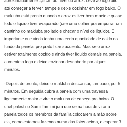
aproximadamente 1,5 cm do nível do arroz. Leve ao fogo alto
até começar a ferver, tampe e deixe cozinhar em fogo baixo. O
makluba está pronto quando o arroz estiver bem macio e quase
todo o líquido tiver evaporado (use uma colher pra empurrar um
cantinho do makluba pro lado e checar o nível de líquido). É
importante que ainda tenha uma certa quantidade de caldo no
fundo da panela, pro prato ficar suculento. Mas se o arroz
estiver totalmente cozido e ainda tiver líquido demais na panela,
aumente o fogo e deixe cozinhar descoberto por alguns
minutos.
-Depois de pronto, deixe o makluba descansar, tampado, por 5
minutos. Em seguida cubra a panela com uma travessa
ligeiramente maior e vire o makluba de cabeça pra baixo. O
chef palestino Sami Tamimi jura que se na hora de virar a
panela todos os membros da família colocarem a mão sobre
ela, como estamos fazendo numa das fotos acima, e esperar 3