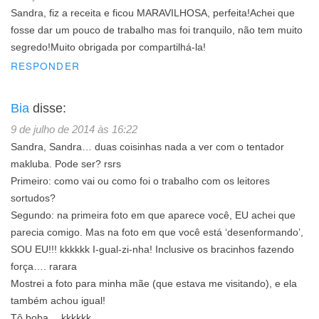
Sandra, fiz a receita e ficou MARAVILHOSA, perfeita!Achei que
fosse dar um pouco de trabalho mas foi tranquilo, não tem muito
segredo!Muito obrigada por compartilhá-la!
RESPONDER
Bia
disse:
9 de julho de 2014 às 16:22
Sandra, Sandra… duas coisinhas nada a ver com o tentador
makluba. Pode ser? rsrs
Primeiro: como vai ou como foi o trabalho com os leitores
sortudos?
Segundo: na primeira foto em que aparece você, EU achei que
parecia comigo. Mas na foto em que você está ‘desenformando’,
SOU EU!!! kkkkkk I-gual-zi-nha! Inclusive os bracinhos fazendo
força…. rarara
Mostrei a foto para minha mãe (que estava me visitando), e ela
também achou igual!
Tô boba… kkkkkk