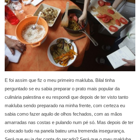
E foi assim que fiz o meu primeiro makluba. Bilal tinha
perguntado se eu sabia preparar o prato mais popular da
culinária palestina e eu respondi que depois de ter visto tanto
makluba sendo preparado na minha frente, com certeza eu
sabia como fazer aquilo de olhos fechados, com as mãos
amarradas nas costas e pulando num pé só. Mas depois de ter
colocado tudo na panela bateu uma tremenda insegurança.
Será que eu ia dar conta do recado? Será que o meu makluba