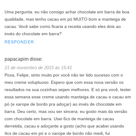
Uma pergunta: eu não consigo achar chocolate em barra de boa
qualidade, mas tenho cacau em pó MUITO bom e manteiga de
cacau. Você sabe como ficaria a receita usando eles dois ao
invés do chocolate em barra?
RESPONDER
papacapim
disse:
21 de novembro de 2015 às 15:41
Poxa, Felipe, sinto muito por você não ter tido sucesso com o
meu creme voluptuoso. Espero que com essa nova versão os
resultados na sua cozinhas sejam melhores. E só pra você, testei
essa semana esse creme usando manteiga de cacau e cacau em
pó (e xarope de bordo pra adoçar) ao invés de chocolate em
barra. Deu certo, mas vou ser sincera: eu gosto mais da versão
com chocolate em barra. Usei 6cs de manteiga de cacau
derretida, cacau e adoçante a gosto (acho que acabei usando
4cs de cacau em pó e o xarope de bordo não medi, fui