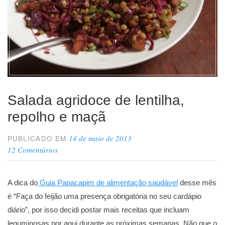
Salada agridoce de lentilha,
repolho e maçã
14 de maio de 2013
PUBLICADO EM
12 Comentários
A dica do
Guia Papacapim de alimentação saudável
desse mês
é “Faça do feijão uma presença obrigatória no seu cardápio
diário”, por isso decidi postar mais receitas que incluam
leguminosas por aqui durante as próximas semanas. Não que o