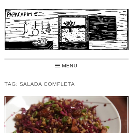
Ir
para
conteúdo
Papacapim
MENU
TAG:
SALADA COMPLETA