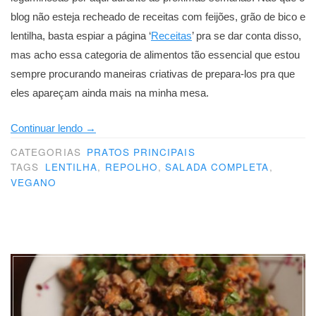
blog não esteja recheado de receitas com feijões, grão de bico e
lentilha, basta espiar a página ‘
Receitas
’ pra se dar conta disso,
mas acho essa categoria de alimentos tão essencial que estou
sempre procurando maneiras criativas de prepara-los pra que
eles apareçam ainda mais na minha mesa.
“Salada
Continuar lendo
→
agridoce
CATEGORIAS
PRATOS PRINCIPAIS
de
TAGS
LENTILHA
,
REPOLHO
,
SALADA COMPLETA
,
VEGANO
lentilha,
repolho
e
maçã”