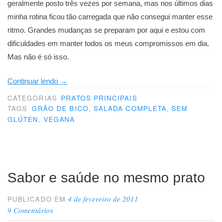
geralmente posto três vezes por semana, mas nos últimos dias
minha rotina ficou tão carregada que não consegui manter esse
ritmo. Grandes mudanças se preparam por aqui e estou com
dificuldades em manter todos os meus compromissos em dia.
Mas não é só isso.
“Salada
Continuar lendo
→
de
CATEGORIAS
PRATOS PRINCIPAIS
arroz
TAGS
GRÃO DE BICO
,
SALADA COMPLETA
,
SEM
GLÚTEN
,
VEGANA
castanho
com
grão
de
Sabor e saúde no mesmo prato
bico
e
4 de fevereiro de 2011
PUBLICADO EM
abóbora”
9 Comentários