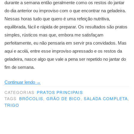
durante a semana então geralmente como os restos do jantar
do dia anterior ou improviso com o que encontrar na geladeira.
Nessas horas tudo que quero é uma refeição nutritiva,
equilibrada, fácil e rápida de preparar. Os resultados são pratos
simples, rústicos mas que, embora me satisfaçam
perfeitamente, eu não pensaria em servir pra convidados. Mas
aqui e acolá, entre esse improviso apressado e os restos da
geladeira, nasce algo que vale a pena ser repetido no jantar do
fim de semana.
“Sabor
Continuar lendo
→
e
CATEGORIAS
PRATOS PRINCIPAIS
saúde
TAGS
BRÓCOLIS
,
GRÃO DE BICO
,
SALADA COMPLETA
,
TRIGO
no
mesmo
prato”