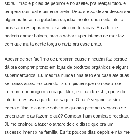
sidra, limão e picles de pepino) e no azeite, pra realçar tudo, e
tempera com sal e pimenta preta. Depois é só deixar descansar
algumas horas na geladeira ou, idealmente, uma noite inteira,
pros sabores apurarem e servir com torradas. Eu adoro e
poderia comer baldes, mas o sabor super intenso de mar faz
com que muita gente torça o nariz pra esse prato.
Apesar de ser facílimo de preparar, quase ninguém faz porque
dá pra comprar pronto em lojas de produtos orgânicos e alguns
supermercados. Eu mesma nunca tinha feito em casa até duas
semanas atrás. Foi quando fiz um piquenique no nosso lote
com um um amigo meu daqui, Nox, e o pai dele, JL, que é do
interior e estava aqui de passagem. O pai é vegano, assim
como o filho, e a gente sabe que quando pessoas veganas se
encontram elas fazem o quê? Compartilham comida e receitas.
JL me ensinou a fazer o tartare dele e disse que era um
sucesso imenso na família. Eu fiz poucos dias depois e não me