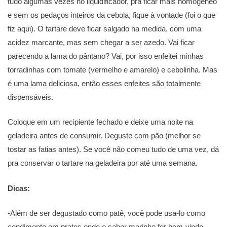
tudo algumas vezes no liquidificador, pra ficar mais homogêneo
e sem os pedaços inteiros da cebola, fique à vontade (foi o que
fiz aqui). O tartare deve ficar salgado na medida, com uma
acidez marcante, mas sem chegar a ser azedo. Vai ficar
parecendo a lama do pântano? Vai, por isso enfeitei minhas
torradinhas com tomate (vermelho e amarelo) e cebolinha. Mas
é uma lama deliciosa, então esses enfeites são totalmente
dispensáveis.
Coloque em um recipiente fechado e deixe uma noite na
geladeira antes de consumir. Deguste com pão (melhor se
tostar as fatias antes). Se você não comeu tudo de uma vez, dá
pra conservar o tartare na geladeira por até uma semana.
Dicas:
-Além de ser degustado como patê, você pode usa-lo como
condimento em pratos onde o sabor marinho for bem-vindo,