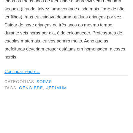
todos os meus anos de faculdade e sobrevivi sem nenhuma
sequela (tirando, talvez, uma vontade ainda mais firme de não
ter filhos), mas eu cuidava de uma ou duas crianças por vez.
Cuidar de nove crianças de três anos ao mesmo tempo,
durante seis horas por dia, é de enlouquecer. Professores de
escolas maternais, eu vos admiro muito. Acho que as
prefeituras deveriam erguer estátuas em homenagem a esses
heróis.
“Uma
Continuar lendo
→
revelação”
CATEGORIAS
SOPAS
TAGS
GENGIBRE
,
JERIMUM