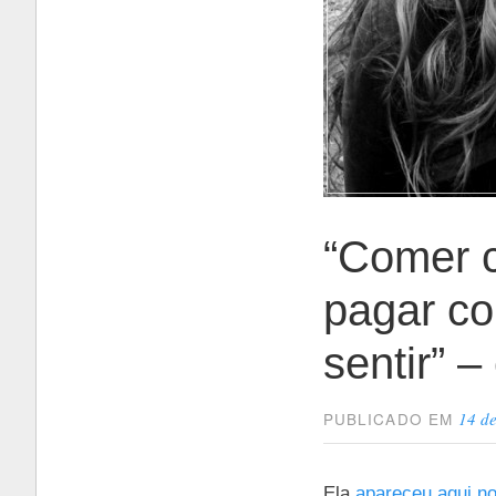
“Comer c
pagar co
sentir” 
14 d
PUBLICADO EM
Ela
apareceu aqui no