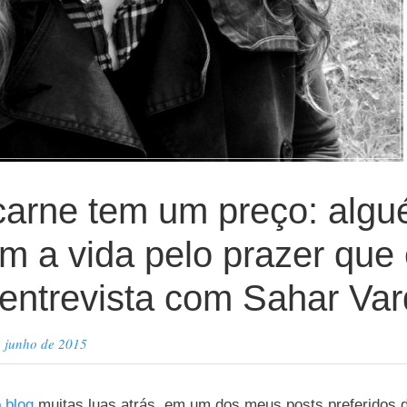
arne tem um preço: algu
m a vida pelo prazer que
– entrevista com Sahar Var
e junho de 2015
 blog
muitas luas atrás, em um dos meus posts preferidos 