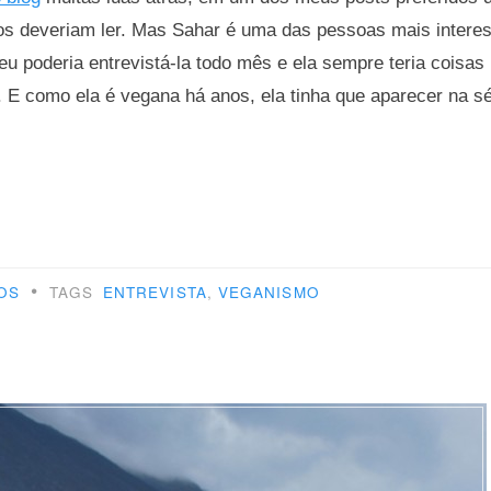
os deveriam ler. Mas Sahar é uma das pessoas mais interes
eu poderia entrevistá-la todo mês e ela sempre teria coisas 
. E como ela é vegana há anos, ela tinha que aparecer na s
omer
e
•
OS
TAGS
ENTREVISTA
,
VEGANISMO
o:
uém
r