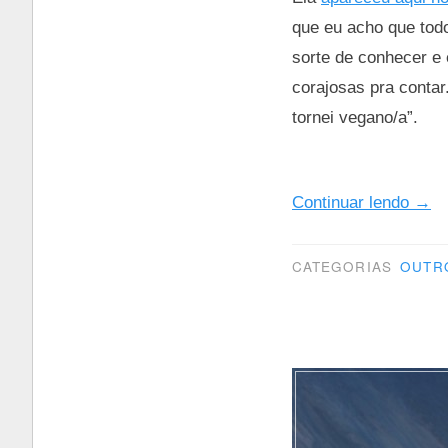
que eu acho que tod
sorte de conhecer e 
corajosas pra contar
tornei vegano/a”.
““C
Continuar lendo
→
carn
tem
CATEGORIAS
OUTR
um
preç
alg
vai
paga
com