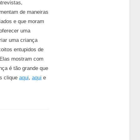
trevistas,
limentam de maneiras
ariados e que moram
 oferecer uma
riar uma criança
oitos entupidos de
. Elas mostram com
nça é tão grande que
as clique
aqui
,
aqui
e