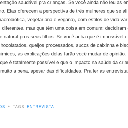
mentação saudável pra crianças. Se você ainda não leu as en
o. Elas oferecem a perspectiva de três mulheres que se a
macrobiótica, vegetariana e vegana), com estilos de vida v
) diferentes, mas que têm uma coisa em comum: decidiram
 e natural pros seus filhos. Se você acha que é impossível c
hocolatados, queijos processados, sucos de caixinha e bisc
uímicos, as explicações delas farão você mudar de opinião
que é totalmente possível e que o impacto na saúde da cria
muito a pena, apesar das dificuldades. Pra ler as entrevist
eus”
•
OS
TAGS
ENTREVISTA