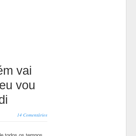
ém vai
 eu vou
di
14 Comentários
de todos os tempos,