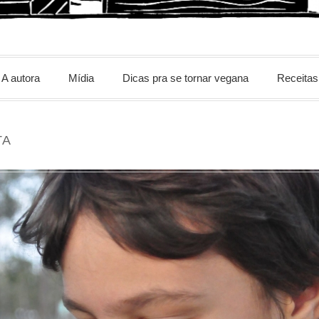
m
A autora
Mídia
Dicas pra se tornar vegana
Receitas
TA