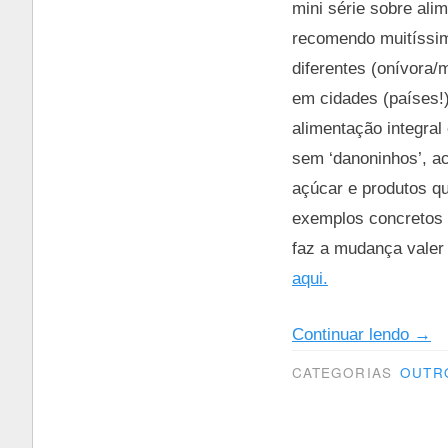
mini série sobre ali
recomendo muitíssim
diferentes (onívora/
em cidades (países!
alimentação integral
sem ‘danoninhos’, ac
açúcar e produtos q
exemplos concretos 
faz a mudança valer 
aqui.
“Mat
Continuar lendo
→
CATEGORIAS
OUTR