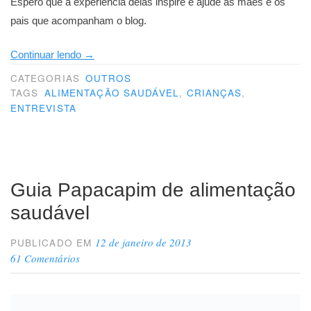
Espero que a experiência delas inspire e ajude as mães e os
pais que acompanham o blog.
“Alimentação
Continuar lendo
→
saudável
CATEGORIAS
OUTROS
pra
TAGS
ALIMENTAÇÃO SAUDÁVEL
,
CRIANÇAS
,
ENTREVISTA
crianças:
as
dicas
de
Guia Papacapim de alimentação
Ingrid”
saudável
12 de janeiro de 2013
PUBLICADO EM
61 Comentários