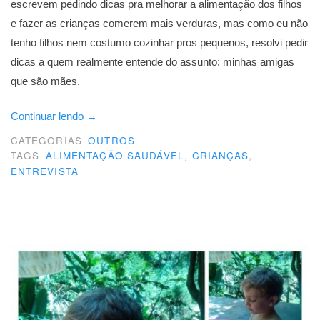
escrevem pedindo dicas pra melhorar a alimentação dos filhos
e fazer as crianças comerem mais verduras, mas como eu não
tenho filhos nem costumo cozinhar pros pequenos, resolvi pedir
dicas a quem realmente entende do assunto: minhas amigas
que são mães.
“Alimentação
Continuar lendo
→
saudável
CATEGORIAS
OUTROS
pra
TAGS
ALIMENTAÇÃO SAUDÁVEL
,
CRIANÇAS
,
ENTREVISTA
crianças:
as
dicas
de
Suzy”