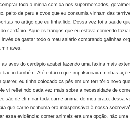
a comprar toda a minha comida nos supermercados, geralme
go, peito de peru e ovos que eu consumia vinham das terrív
critas no artigo que eu tinha lido. Dessa vez foi a saúde qu
 do cardápio. Aqueles frangos que eu estava comendo fazi
 invés de gastar todo o meu salário comprando galinhas org
umir aves.
r as aves do cardápio acabei fazendo uma faxina mais exten
 bacon também. Até então o que impulsionava minhas açõe
querer, eu tinha colocado os pés em um território novo que
Me vi refletindo cada vez mais sobre a necessidade de com
ecisão de eliminar toda carne animal do meu prato, dessa 
abia que carne nenhuma era indispensável à nossa sobrevivê
rar essa evidência: comer animais era uma opção, não uma