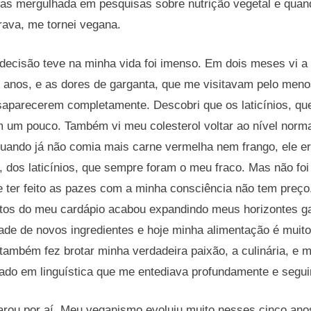
dias mergulhada em pesquisas sobre nutrição vegetal e quan
rava, me tornei vegana.
decisão teve na minha vida foi imenso. Em dois meses vi a 
anos, e as dores de garganta, que me visitavam pelo men
saparecerem completamente. Descobri que os laticínios, qu
m pouco. Também vi meu colesterol voltar ao nível norma
quando já não comia mais carne vermelha nem frango, ele e
 dos laticínios, que sempre foram o meu fraco. Mas não foi
e ter feito as pazes com a minha consciência não tem preço
dutos do meu cardápio acabou expandindo meus horizontes g
ade de novos ingredientes e hoje minha alimentação é muit
também fez brotar minha verdadeira paixão, a culinária, e 
do em linguística que me entediava profundamente e segui
arou por aí. Meu veganismo evoluiu muito nesses cinco ano