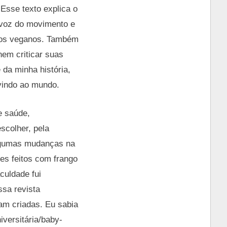
 Esse texto explica o
 voz do movimento e
tros veganos. Também
nem criticar suas
 da minha história,
vindo ao mundo.
e saúde,
scolher, pela
algumas mudanças na
es feitos com frango
culdade fui
ssa revista
am criadas. Eu sabia
iversitária/baby-