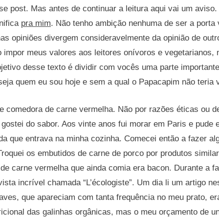
se post. Mas antes de continuar a leitura aqui vai um aviso.
nifica
pra mim
. Não tenho ambição nenhuma de ser a porta
has opiniões divergem consideravelmente da opinião de ou
 impor meus valores aos leitores onívoros e vegetarianos, 
jetivo desse texto é dividir com vocês uma parte importante
seja quem eu sou hoje e sem a qual o Papacapim não teria 
e comedora de carne vermelha. Não por razões éticas ou d
ostei do sabor. Aos vinte anos fui morar em Paris e pude e
ida que entrava na minha cozinha. Comecei então a fazer 
roquei os embutidos de carne de porco por produtos similar
o de carne vermelha que ainda comia era bacon. Durante a fa
ista incrível chamada “L’écologiste”. Um dia li um artigo ne
aves, que apareciam com tanta frequência no meu prato, er
ricional das galinhas orgânicas, mas o meu orçamento de un