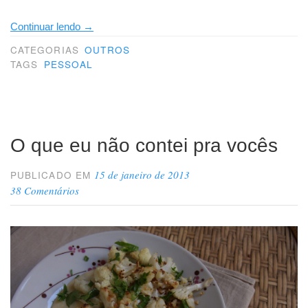
“Lenita”
Continuar lendo
→
CATEGORIAS
OUTROS
TAGS
PESSOAL
O que eu não contei pra vocês
15 de janeiro de 2013
PUBLICADO EM
38 Comentários