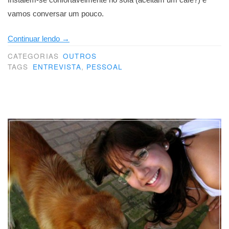
vamos conversar um pouco.
“As
Continuar lendo
→
perguntas
CATEGORIAS
OUTROS
que
TAGS
ENTREVISTA
,
PESSOAL
mais
me
fazem”