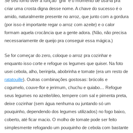
Se seu forno tiver a função “grill” é o momento de usá-la pra
criar uma crosta digna desse nome. A chave do sucesso é o
amido, naturalmente presente no arroz, que junto com a gordura
(por isso é importante regar o arroz com azeite) e o calor
formam aquela crocância que a gente adora. (Não, não precisa
necessariamente de queijo pra conseguir essa mágica.)
Se for começar do zero, coloque o arroz pra cozinhar e
enquanto isso corte e refogue os legumes que quiser. Na foto
usei cebola, alho, berinjela, abobrinha e tomate (era um resto de
ratatouille
). Outras combinações gostosas: brócolis e
cogumelo, couve-flor e jerimum, chuchu e quiabo… Refogue
seus legumes no azeite/óleo, tempere com sal e pimenta preta,
deixe cozinhar (sem água nenhuma ou juntando só um
pouquinho, dependendo dos legumes utilizados) no fogo baixo,
coberto, até ficar macio. O molho de tomate pode ser feito
simplesmente refogando um pouquinho de cebola com bastante