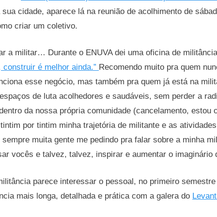
 sua cidade, aparece lá na reunião de acolhimento de sáb
omo criar um coletivo.
r a militar… Durante o ENUVA dei uma oficina de militânci
 construir é melhor ainda.”
Recomendo muito pra quem nunca
nciona esse negócio, mas também pra quem já está na milit
 espaços de luta acolhedores e saudáveis, sem perder a rad
dentro da nossa própria comunidade (cancelamento, estou o
tintim por tintim minha trajetória de militante e as atividade
empre muita gente me pedindo pra falar sobre a minha milit
sar vocês e talvez, talvez, inspirar e aumentar o imaginário 
ilitância parece interessar o pessoal, no primeiro semestr
ância mais longa, detalhada e prática com a galera do
Levant