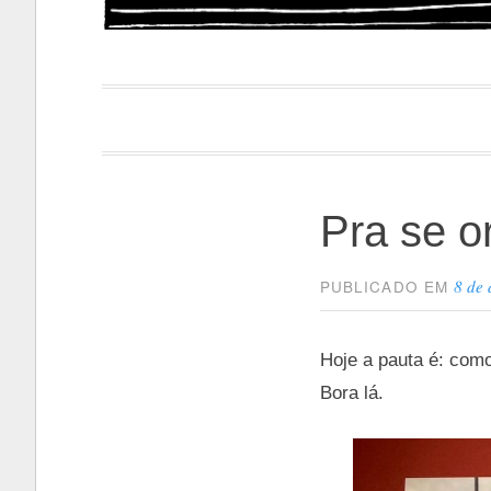
Papacapi
Pra se o
8 de
PUBLICADO EM
Hoje a pauta é: como
Bora lá.