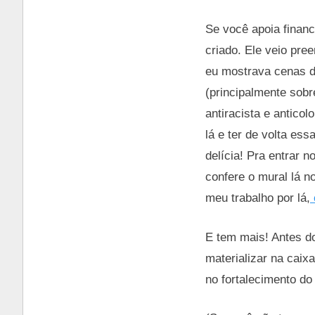
Se você apoia financ
criado. Ele veio pre
eu mostrava cenas do
(principalmente sob
antiracista e antico
lá e ter de volta es
delícia! Pra entrar 
confere o mural lá n
meu trabalho por lá,
E tem mais! Antes do
materializar na caix
no fortalecimento do