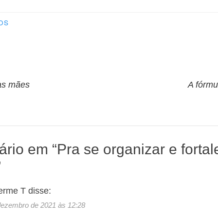
OS
o
ras mães
A fórmu
rio em “
Pra se organizar e fortal
”
erme T
disse:
dezembro de 2021 às 12:28