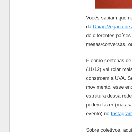
Vocês sabiam que no
da
União Vegana de 
de diferentes paíse
mesas/conversas, ou 
E como centenas de p
(11/12) vai rolar m
constroem a UVA. Se 
movimento, esse enco
estrutura dessa rede
podem fazer (mas sã
evento) no
Instagra
Sobre coletivos, aqu