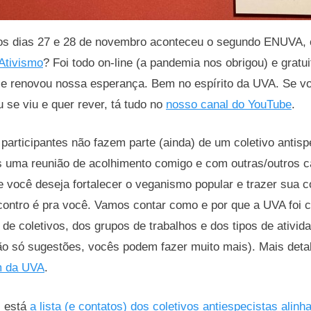
s dias 27 e 28 de novembro aconteceu o segundo ENUVA, 
Ativismo
? Foi todo on-line (a pandemia nos obrigou) e gratu
s e renovou nossa esperança. Bem no espírito da UVA. Se v
se viu e quer rever, tá tudo no
nosso canal do YouTube
.
articipantes não fazem parte (ainda) de um coletivo antisp
ais uma reunião de acolhimento comigo e com outras/outros
você deseja fortalecer o veganismo popular e trazer sua co
ntro é pra você. Vamos contar como e por que a UVA foi cr
 de coletivos, dos grupos de trabalhos e dos tipos de ativid
o só sugestões, vocês podem fazer muito mais). Mais detalh
m da UVA
.
i está
a lista (e contatos) dos coletivos antiespecistas ali