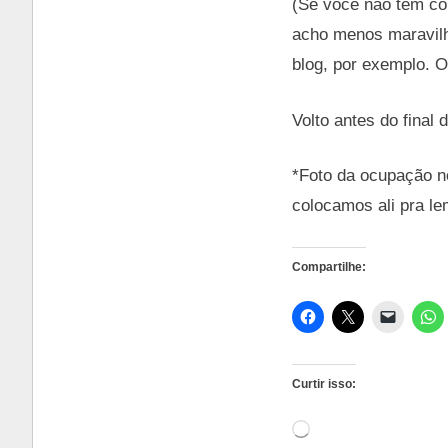
(Se você não tem con
acho menos maravilh
blog, por exemplo. O
Volto antes do final
*Foto da ocupação n
colocamos ali pra 
Compartilhe:
Curtir isso:
Carregando...