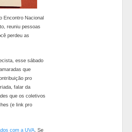
o Encontro Nacional
ito, reuniu pessoas
ocê perdeu as
ecista, esse sábado
 camaradas que
ntribuição pro
iada, falar da
ades que os coletivos
es (e link pro
nhados com a UVA
. Se