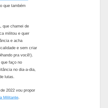
ado que também
a, que chamei de
 militou e quer
ância e acha
icalidade e sem criar
lhando pra você!).
s que faço no
ância no dia-a-dia,
de lutas.
e de 2022 vou propor
a Militante
.