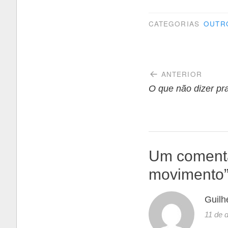
CATEGORIAS
OUTR
Navegaçã
ANTERIOR
de
O que não dizer p
Post
Um comentá
movimento
Guilh
11 de 