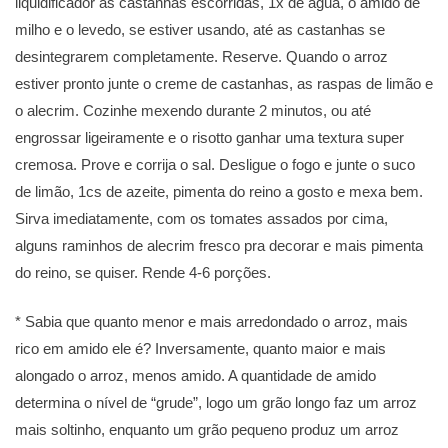
liquidificador as castanhas escorridas, 1x de água, o amido de
milho e o levedo, se estiver usando, até as castanhas se
desintegrarem completamente. Reserve. Quando o arroz
estiver pronto junte o creme de castanhas, as raspas de limão e
o alecrim. Cozinhe mexendo durante 2 minutos, ou até
engrossar ligeiramente e o risotto ganhar uma textura super
cremosa. Prove e corrija o sal. Desligue o fogo e junte o suco
de limão, 1cs de azeite, pimenta do reino a gosto e mexa bem.
Sirva imediatamente, com os tomates assados por cima,
alguns raminhos de alecrim fresco pra decorar e mais pimenta
do reino, se quiser. Rende 4-6 porções.
* Sabia que quanto menor e mais arredondado o arroz, mais
rico em amido ele é? Inversamente, quanto maior e mais
alongado o arroz, menos amido. A quantidade de amido
determina o nível de “grude”, logo um grão longo faz um arroz
mais soltinho, enquanto um grão pequeno produz um arroz