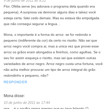
9 de junho de 2011 às 8:22
Flor, Ofélia serve (eu adorava o programa dela quando era
pequena). A surpresa vai demorar alguns dias e talvez você
esteja certa: falei cedo demais. Mas eu estava tão empolgada
que não consegui segurar a lingua…
Mona, o importante é a forma do arroz: se for redondo e
pequeno (indiferente da cor) da certo no risotto. Não sei que
arroz negro você compra ai, mas a unica vez que provei esse
arroz os grãos eram alongados e fininhos, como agulhas. Se o
seu for assim esqueça o risotto, mas sei que existem outras
variedades de arroz negro. Arroz negro custa uma fortuna, você
não acha melhor procurar um tipo de arroz integral do grão
redondinho e pequeno, não?
RESPONDER
Mona
disse:
10 de junho de 2011 às 17:44
rsrs… é o agulha negra mesmo que eu tava falando 🙂