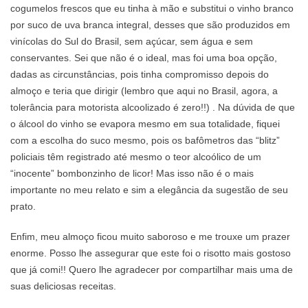
cogumelos frescos que eu tinha à mão e substitui o vinho branco
por suco de uva branca integral, desses que são produzidos em
vinícolas do Sul do Brasil, sem açúcar, sem água e sem
conservantes. Sei que não é o ideal, mas foi uma boa opção,
dadas as circunstâncias, pois tinha compromisso depois do
almoço e teria que dirigir (lembro que aqui no Brasil, agora, a
tolerância para motorista alcoolizado é zero!!) . Na dúvida de que
o álcool do vinho se evapora mesmo em sua totalidade, fiquei
com a escolha do suco mesmo, pois os bafômetros das “blitz”
policiais têm registrado até mesmo o teor alcoólico de um
“inocente” bombonzinho de licor! Mas isso não é o mais
importante no meu relato e sim a elegância da sugestão de seu
prato.
Enfim, meu almoço ficou muito saboroso e me trouxe um prazer
enorme. Posso lhe assegurar que este foi o risotto mais gostoso
que já comi!! Quero lhe agradecer por compartilhar mais uma de
suas deliciosas receitas.