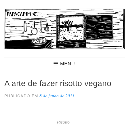
Ir
para
conteúdo
Papacapim
MENU
A arte de fazer risotto vegano
8 de junho de 2011
PUBLICADO EM
Risotto