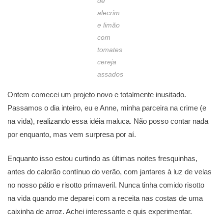
de
alecrim
e limão
com
tomates
cereja
assados
Ontem comecei um projeto novo e totalmente inusitado.
Passamos o dia inteiro, eu e Anne, minha parceira na crime (e
na vida), realizando essa idéia maluca. Não posso contar nada
por enquanto, mas vem surpresa por aí.
Enquanto isso estou curtindo as últimas noites fresquinhas,
antes do calorão contínuo do verão, com jantares à luz de velas
no nosso pátio e risotto primaveril. Nunca tinha comido risotto
na vida quando me deparei com a receita nas costas de uma
caixinha de arroz. Achei interessante e quis experimentar.