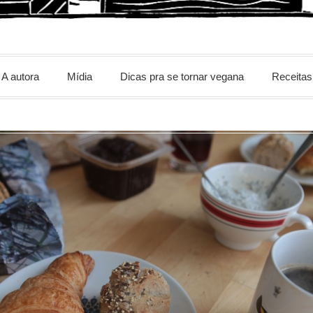
m
A autora
Mídia
Dicas pra se tornar vegana
Receitas