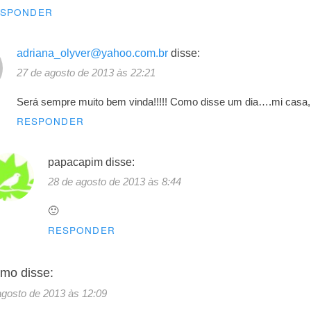
ESPONDER
adriana_olyver@yahoo.com.br
disse:
27 de agosto de 2013 às 22:21
Será sempre muito bem vinda!!!!! Como disse um dia….mi casa, 
RESPONDER
papacapim
disse:
28 de agosto de 2013 às 8:44
🙂
RESPONDER
imo
disse:
agosto de 2013 às 12:09