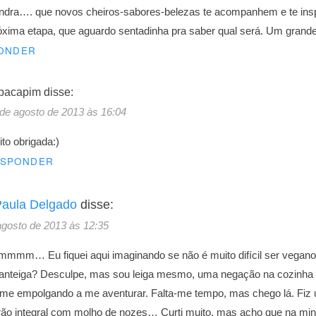
ndra…. que novos cheiros-sabores-belezas te acompanhem e te ins
óxima etapa, que aguardo sentadinha pra saber qual será. Um grand
ONDER
pacapim
disse:
de agosto de 2013 às 16:04
to obrigada:)
ESPONDER
aula Delgado
disse:
agosto de 2013 às 12:35
mmm… Eu fiquei aqui imaginando se não é muito difícil ser vegano
anteiga? Desculpe, mas sou leiga mesmo, uma negação na cozinha e
r me empolgando a me aventurar. Falta-me tempo, mas chego lá. Fiz 
ão integral com molho de nozes… Curti muito, mas acho que na min