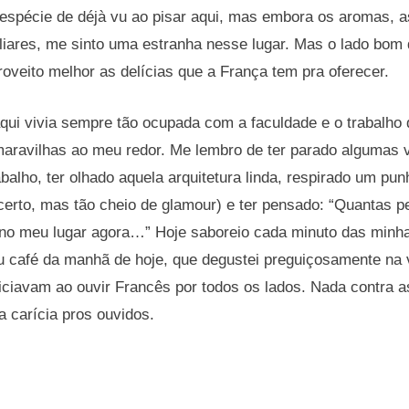
 espécie de déjà vu ao pisar aqui, mas embora os aromas, a
liares, me sinto uma estranha nesse lugar. Mas o lado bom
roveito melhor as delícias que a França tem pra oferecer.
ui vivia sempre tão ocupada com a faculdade e o trabalho 
 maravilhas ao meu redor. Me lembro de ter parado algumas
abalho, ter olhado aquela arquitetura linda, respirado um pu
 certo, mas tão cheio de glamour) e ter pensado: “Quantas
 no meu lugar agora…” Hoje saboreio cada minuto das minhas
eu café da manhã de hoje, que degustei preguiçosamente na
ciavam ao ouvir Francês por todos os lados. Nada contra as
 carícia pros ouvidos.