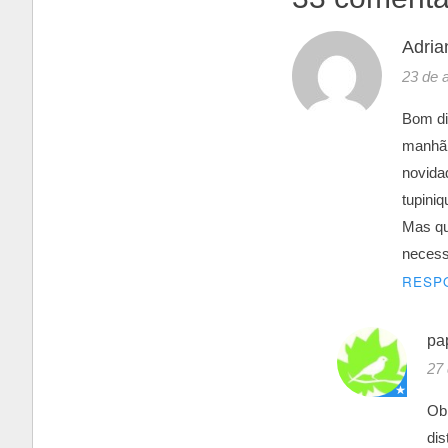
Adria
23 de 
Bom di
manhã 
novida
tupiniq
Mas qu
necess
RESP
pa
27 
Obr
di