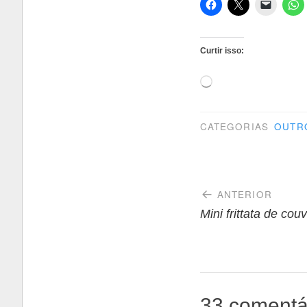
Curtir isso:
Carregando...
CATEGORIAS
OUTR
Navegaçã
ANTERIOR
de
Mini frittata de couv
Post
33 comentá