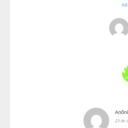
R
Anôn
23 de 