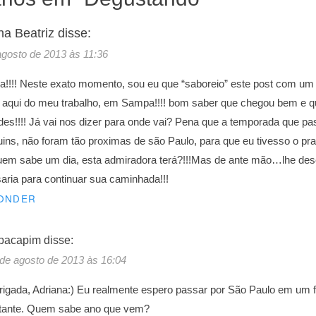
na Beatriz
disse:
agosto de 2013 às 11:36
a!!!! Neste exato momento, sou eu que “saboreio” este post com um 
aqui do meu trabalho, em Sampa!!!! bom saber que chegou bem e que
des!!!! Já vai nos dizer para onde vai? Pena que a temporada que p
uins, não foram tão proximas de são Paulo, para que eu tivesso o pra
em sabe um dia, esta admiradora terá?!!!Mas de ante mão…lhe dese
aria para continuar sua caminhada!!!
ONDER
pacapim
disse:
de agosto de 2013 às 16:04
igada, Adriana:) Eu realmente espero passar por São Paulo em um f
stante. Quem sabe ano que vem?