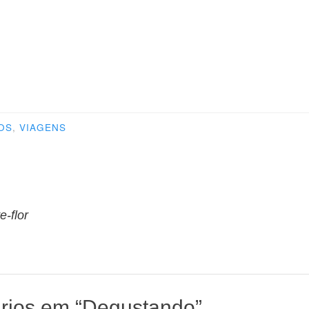
OS
,
VIAGENS
o
e-flor
rios em “
Degustando
”