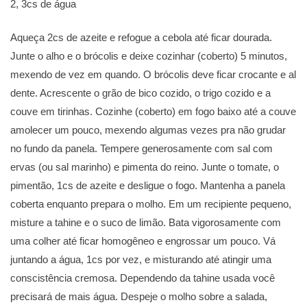
2, 3cs de água
Aqueça 2cs de azeite e refogue a cebola até ficar dourada.
Junte o alho e o brócolis e deixe cozinhar (coberto) 5 minutos,
mexendo de vez em quando. O brócolis deve ficar crocante e al
dente. Acrescente o grão de bico cozido, o trigo cozido e a
couve em tirinhas. Cozinhe (coberto) em fogo baixo até a couve
amolecer um pouco, mexendo algumas vezes pra não grudar
no fundo da panela. Tempere generosamente com sal com
ervas (ou sal marinho) e pimenta do reino. Junte o tomate, o
pimentão, 1cs de azeite e desligue o fogo. Mantenha a panela
coberta enquanto prepara o molho. Em um recipiente pequeno,
misture a tahine e o suco de limão. Bata vigorosamente com
uma colher até ficar homogêneo e engrossar um pouco. Vá
juntando a água, 1cs por vez, e misturando até atingir uma
conscistência cremosa. Dependendo da tahine usada você
precisará de mais água. Despeje o molho sobre a salada,