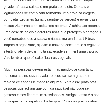
Além de ter a vantagem de ser uma receita do tipo “limpa-
geladeira”, essa salada é um prato completo. Cereais e
leguminosas se combinam formando uma proteína (vegetal)
completa. Legumes (principalemtne os verdes) e ervas trazem
muitas vitaminas e antioxidantes ao prato. A tahina acrescenta
uma dose de cálcio e gorduras boas que protegem o coração. E
você percebeu que a salada é riquíssima em fibras? Fibras
limpam o organismo, ajudam a baixar o colesterol e a regular o
intestino, além de dar muita saciedade sem nenhuma caloria.
Vale lembrar que só exite fibra nos vegetais.
Algumas pessoas devem estar imaginando que com tanto
nutriente assim, essa salada só pode ser sem graça em
matéria de sabor. De maneira alguma! Sirva esse prato pras
pessoas que acham que comida saudável não pode ser
gostosa e eles ficaram impressionados. Amigos, essa é a boa
nova que venho repetindo há tempos. Você não precisa abrir