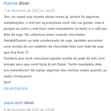
Raissa
disse:
7 de fevereiro de 2011 às 16:29
Sim, eu repeti sua receita várias vezes já, porém fiz algumas
substituições, o mel por açúcar(essa você não vai gostar, mas é
porque eu acho o mel Karo meio enjoadinho no bolo) e o café por
leite de soja. Na cobertura estou usando chocolates
Harlald/Garoto ou leite condensado de soja, também encontrei
uma receita de um caldinho de chocolate feito com leite de soja
que fica bom 🙂
Gostaria que você colocasse aquela receita do patê de tofu com
tomate seco que você fazia lá em Natal. Tenho saudades dele,
era maravihoso! Vai salvar algumas das minhas noites quando as
aulas começarem.
bjos!
RESPONDER
papacapim
disse:
9 de fevereiro de 2011 às 15:46