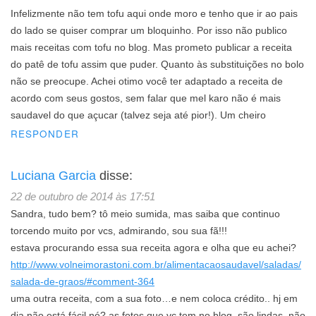
Infelizmente não tem tofu aqui onde moro e tenho que ir ao pais
do lado se quiser comprar um bloquinho. Por isso não publico
mais receitas com tofu no blog. Mas prometo publicar a receita
do patê de tofu assim que puder. Quanto às substituições no bolo
não se preocupe. Achei otimo você ter adaptado a receita de
acordo com seus gostos, sem falar que mel karo não é mais
saudavel do que açucar (talvez seja até pior!). Um cheiro
RESPONDER
Luciana Garcia
disse:
22 de outubro de 2014 às 17:51
Sandra, tudo bem? tô meio sumida, mas saiba que continuo
torcendo muito por vcs, admirando, sou sua fã!!!
estava procurando essa sua receita agora e olha que eu achei?
http://www.volneimorastoni.com.br/alimentacaosaudavel/saladas/
salada-de-graos/#comment-364
uma outra receita, com a sua foto…e nem coloca crédito.. hj em
dia não está fácil né? as fotos que vc tem no blog, são lindas, não