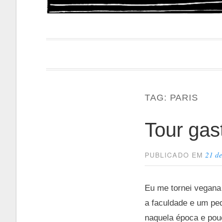
Papacapi
TAG:
PARIS
Tour gas
21 d
PUBLICADO EM
Eu me tornei vegana 
a faculdade e um ped
naquela época e pou