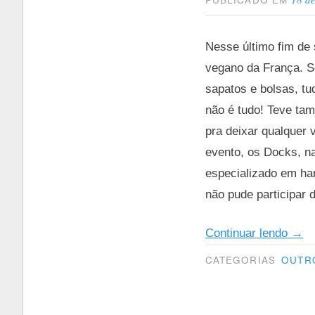
Nesse último fim de 
vegano da França. S
sapatos e bolsas, t
não é tudo! Teve tam
pra deixar qualquer 
evento, os Docks, n
especializado em ha
não pude participar 
“48
Continuar lendo
→
hora
CATEGORIAS
OUTR
em
Pari