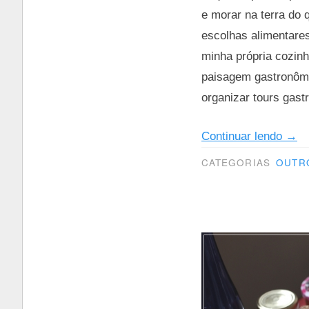
e morar na terra do 
escolhas alimentare
minha própria cozinh
paisagem gastronômi
organizar tours gast
“Tou
Continuar lendo
→
gast
CATEGORIAS
OUTR
veg
em
Pari