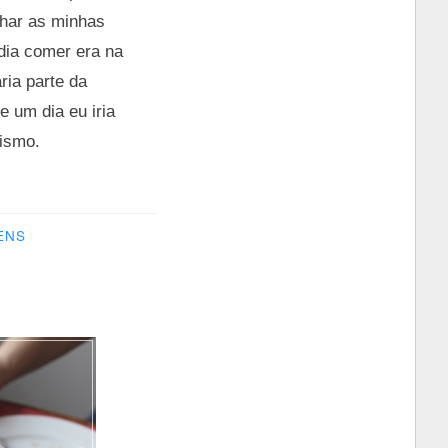
nhar as minhas
dia comer era na
ria parte da
 um dia eu iria
nismo.
ENS