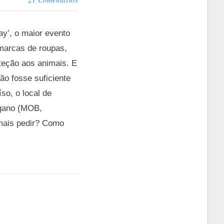
ay’, o maior evento
marcas de roupas,
teção aos animais. E
ão fosse suficiente
so, o local de
egano (MOB,
mais pedir? Como