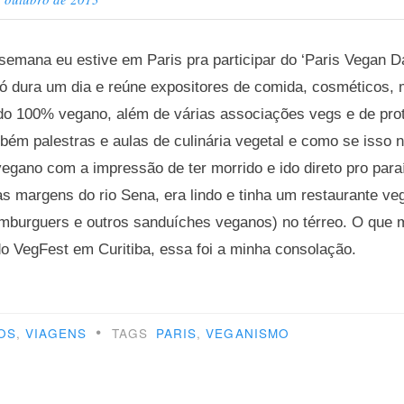
semana eu estive em Paris pra participar do ‘Paris Vegan D
ó dura um dia e reúne expositores de comida, cosméticos, 
udo 100% vegano, além de várias associações vegs e de pro
bém palestras e aulas de culinária vegetal e como se isso n
vegano com a impressão de ter morrido e ido direto pro paraí
as margens do rio Sena, era lindo e tinha um restaurante v
mburguers e outros sanduíches veganos) no térreo. O que 
do VegFest em Curitiba, essa foi a minha consolação.
s
•
OS
,
VIAGENS
TAGS
PARIS
,
VEGANISMO
s”