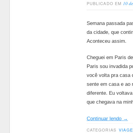
10 de
PUBLICADO EM
Semana passada pass
da cidade, que cont
Aconteceu assim.
Cheguei em Paris de
Paris sou invadida 
você volta pra casa 
sente em casa e ao 
diferente. Eu voltav
que chegava na minha
“3
Continuar lendo
→
dias
CATEGORIAS
VIAG