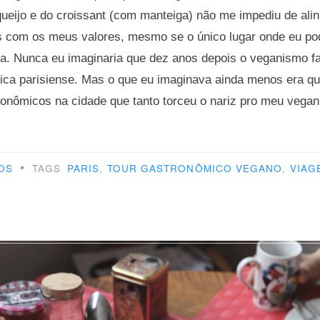
queijo e do croissant (com manteiga) não me impediu de ali
s com os meus valores, mesmo se o único lugar onde eu po
a. Nunca eu imaginaria que dez anos depois o veganismo fa
ca parisiense. Mas o que eu imaginava ainda menos era que
ronômicos na cidade que tanto torceu o nariz pro meu vega
r
ronômico
•
OS
TAGS
PARIS
,
TOUR GASTRONÔMICO VEGANO
,
VIAG
ano
s”