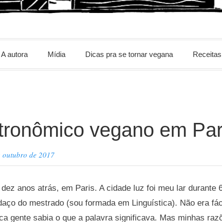
m
A autora
Mídia
Dicas pra se tornar vegana
Receitas
tronômico vegano em Par
e outubro de 2017
dez anos atrás, em Paris. A cidade luz foi meu lar durante 6
aço do mestrado (sou formada em Linguística). Não era fáci
ca gente sabia o que a palavra significava. Mas minhas ra