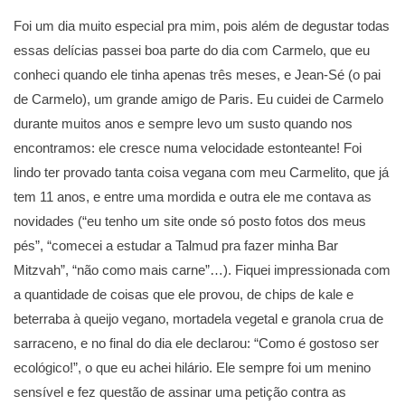
Foi um dia muito especial pra mim, pois além de degustar todas
essas delícias passei boa parte do dia com Carmelo, que eu
conheci quando ele tinha apenas três meses, e Jean-Sé (o pai
de Carmelo), um grande amigo de Paris. Eu cuidei de Carmelo
durante muitos anos e sempre levo um susto quando nos
encontramos: ele cresce numa velocidade estonteante! Foi
lindo ter provado tanta coisa vegana com meu Carmelito, que já
tem 11 anos, e entre uma mordida e outra ele me contava as
novidades (“eu tenho um site onde só posto fotos dos meus
pés”, “comecei a estudar a Talmud pra fazer minha Bar
Mitzvah”, “não como mais carne”…). Fiquei impressionada com
a quantidade de coisas que ele provou, de chips de kale e
beterraba à queijo vegano, mortadela vegetal e granola crua de
sarraceno, e no final do dia ele declarou: “Como é gostoso ser
ecológico!”, o que eu achei hilário. Ele sempre foi um menino
sensível e fez questão de assinar uma petição contra as