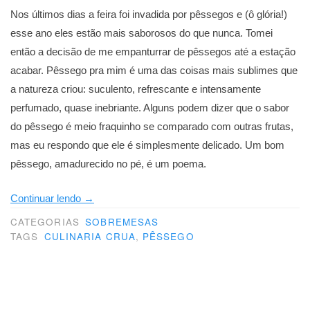
Nos últimos dias a feira foi invadida por pêssegos e (ô glória!)
esse ano eles estão mais saborosos do que nunca. Tomei
então a decisão de me empanturrar de pêssegos até a estação
acabar. Pêssego pra mim é uma das coisas mais sublimes que
a natureza criou: suculento, refrescante e intensamente
perfumado, quase inebriante. Alguns podem dizer que o sabor
do pêssego é meio fraquinho se comparado com outras frutas,
mas eu respondo que ele é simplesmente delicado. Um bom
pêssego, amadurecido no pé, é um poema.
“Desculpem
Continuar lendo
→
o
CATEGORIAS
SOBREMESAS
entusiasmo”
TAGS
CULINARIA CRUA
,
PÊSSEGO