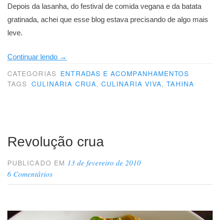
Depois da lasanha, do festival de comida vegana e da batata
gratinada, achei que esse blog estava precisando de algo mais
leve.
“Um
Continuar lendo
→
prato
CATEGORIAS
ENTRADAS E ACOMPANHAMENTOS
de
TAGS
CULINARIA CRUA
,
CULINARIA VIVA
,
TAHINA
poesia”
Revolução crua
13 de fevereiro de 2010
PUBLICADO EM
6 Comentários