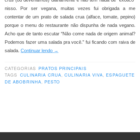
nisso. Por ser vegana, muitas vezes fui obrigada a me
contentar de um prato de salada crua (alface, tomate, pepino)
porque o menu do restaurante não dispunha de nada vegano.
Acho que de tanto escutar “Não come nada de origem animal?
Podemos fazer uma salada pra você.” fui ficando com raiva de
“Revolução
salada.
Continuar lendo
→
crua”
CATEGORIAS
PRATOS PRINCIPAIS
TAGS
CULINARIA CRUA
,
CULINARIA VIVA
,
ESPAGUETE
DE ABOBRINHA
,
PESTO