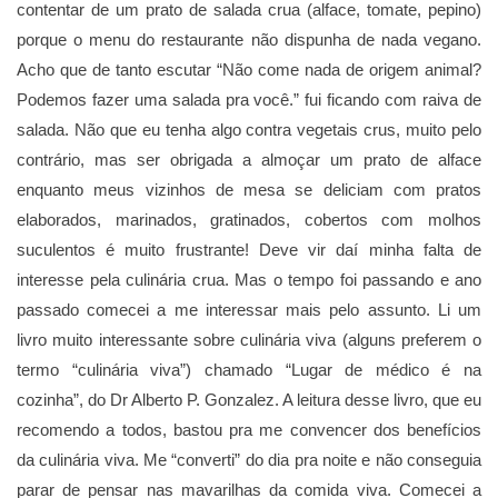
contentar de um prato de salada crua (alface, tomate, pepino)
porque o menu do restaurante não dispunha de nada vegano.
Acho que de tanto escutar “Não come nada de origem animal?
Podemos fazer uma salada pra você.” fui ficando com raiva de
salada.
Não que eu tenha algo contra vegetais crus, muito pelo
contrário, mas ser obrigada a almoçar um prato de alface
enquanto meus vizinhos de mesa se deliciam com pratos
elaborados, marinados, gratinados, cobertos com molhos
suculentos é muito frustrante! Deve vir daí minha falta de
interesse pela culinária crua. Mas o tempo foi passando e ano
passado comecei a me interessar mais pelo assunto. Li um
livro muito interessante sobre culinária viva (alguns preferem o
termo “culinária viva”) chamado “Lugar de médico é na
cozinha”, do Dr Alberto P. Gonzalez. A leitura desse livro, que eu
recomendo a todos, bastou pra me convencer dos benefícios
da culinária viva. Me “converti” do dia pra noite e não conseguia
parar de pensar nas mavarilhas da comida viva. Comecei a