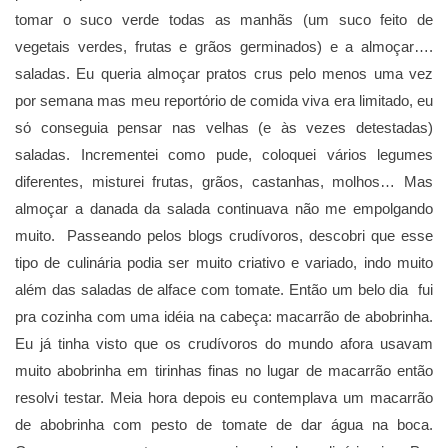
tomar o suco verde todas as manhãs (um suco feito de
vegetais verdes, frutas e grãos germinados) e a almoçar….
saladas. Eu queria almoçar pratos crus pelo menos uma vez
por semana mas meu reportόrio de comida viva era limitado, eu
sό conseguia pensar nas velhas (e às vezes detestadas)
saladas. Incrementei como pude, coloquei vários legumes
diferentes, misturei frutas, grãos, castanhas, molhos… Mas
almoçar a danada da salada continuava não me empolgando
muito. Passeando pelos blogs crudívoros, descobri que esse
tipo de culinária podia ser muito criativo e variado, indo muito
além das saladas de alface com tomate. Então um belo dia fui
pra cozinha com uma idéia na cabeça: macarrão de abobrinha.
Eu já tinha visto que os crudívoros do mundo afora usavam
muito abobrinha em tirinhas finas no lugar de macarrão então
resolvi testar. Meia hora depois eu contemplava um macarrão
de abobrinha com pesto de tomate de dar água na boca.