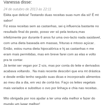
Vanessa
disse:
24 de outubro de 2013 às 22:11
Eiiiita que delicia! Testando duas receitas suas num dia só! É mt
sabor!
Fiz essa receitas sem as castanhas, sei q influencia bastante no
resultado final do pesto, posso ver só pela textura,mas
infelizmente por durante 6 anos fui uma ovo-lacto nada saúdavel,
com uma dieta baseada em massas, frituras e mtooo açúcar..
Então, estou numa dieta hipocalórica e hj as castanhas n me
eram mais permitidas, mas em breve farei com as elas e volto
pra te contar.
Já tentei ser vegan por 2 vzs, mas por conta do leite e derivados
acabava voltando.. Na mais recente descobri que era mt drástica
e desde então tenho seguido suas dicas e incorporado alimentos
ao meu dia a dia, em vez de cortá-los. Faço os leites vegetais
mais variados e substituo o ovo por linhaça e chia nas receitas..
Mto obrigada por nos ajudar a ter uma vida melhor e fazer do
mundo um lugar melhor!