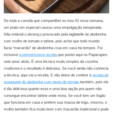
De toda a comida que compartilhei no meu IG essa semana,
um prato em especial causou uma empolgação inesperada.
Não entendi o alvoroço provocado pela tagliatelle de abobrinha
com molho de tomate e tahine, pois achei que todo mundo
fazia “macarrão” de abobrinha crua em casa há tempos. Foi
inclusive
a primeiríssima receita
que postei aqui no Papacapim,
sete anos atrás. É uma técnica muito simples da cozinha
crudívora e o resultado é delicioso. Se você ainda não conhecia
a técnica, aqui vai a receita. E não deixe de conferir a
receita de
espaguete de abobrinha com pesto de tomate
também, pois ela
é tão deliciosa quanto esse e uma boa opção pra quem não
consegue encontrar tahine onde mora. Se você tem um fogão
que funciona em casa e prefere sua massa de trigo, mesmo, o
molho também fica muito bom com macarrão tradicional e pode