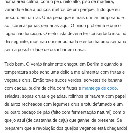
numa área calma, com o pé direito alto, piso de madeira,
varanda e fica a poucos metros de um parque. Tudo que eu
procuro em um lar. Uma pena que é mais um lar temporário e
só ficarei algumas semanas aqui. O único problema é que o
fogão não funciona. O eletricista deveria ter consertado isso no
dia seguinte, mas não consertou nada e estou há uma semana
sem a possibilidade de cozinhar em casa.
Tudo bem. O verão finalmente chegou em Berlim e quando a
temperatura sobe acho uma delícia me alimentar com frutas e
vegetais crus. Então teve sucos verdes, sorvetes de banana
com cacau, pudim de chia com frutas e
manteiga de coco
,
saladas, sopas cruas e geladas, rolinhos primavera com papel
de arroz recheados com legumes crus e tofu defumado e um
ou outro pedaço de pão (feito com fermentação natural) com o
queijo azul (de castanha de caju) que ganhei de presente. Se
preparem que a revolução dos queijos veganos está chegando!