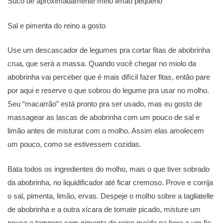
Suco de aproximadamente meio limão pequeno
Sal e pimenta do reino a gosto
Use um descascador de legumes pra cortar fitas de abobrinha
crua, que será a massa. Quando você chegar no miolo da
abobrinha vai perceber que é mais difícil fazer fitas, então pare
por aqui e reserve o que sobrou do legume pra usar no molho.
Seu “macarrão” está pronto pra ser usado, mas eu gosto de
massagear as lascas de abobrinha com um pouco de sal e
limão antes de misturar com o molho. Assim elas amolecem
um pouco, como se estivessem cozidas.
Bata todos os ingredientes do molho, mais o que tiver sobrado
da abobrinha, no liquidificador até ficar cremoso. Prove e corrija
o sal, pimenta, limão, ervas. Despeje o molho sobre a tagliatelle
de abobrinha e a outra xícara de tomate picado, misture um
pouco e tempere com pimenta do reino moída na hora e um fio