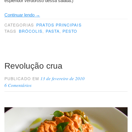
esplendor
verdoroso
dessa salada.)
“Nutrição
Continuar lendo
→
x
CATEGORIAS
PRATOS PRINCIPAIS
Macarrão”
TAGS
BRÓCOLIS
,
PASTA
,
PESTO
Revolução crua
13 de fevereiro de 2010
PUBLICADO EM
6 Comentários