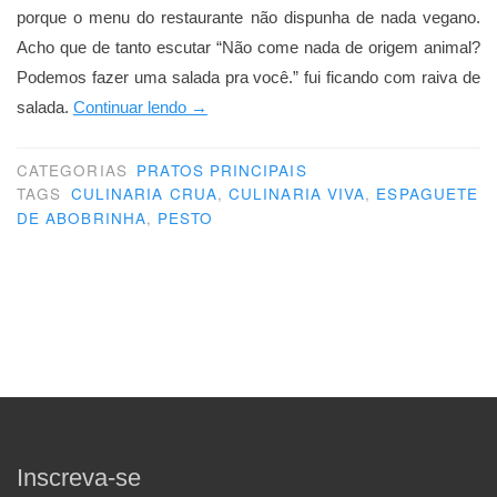
porque o menu do restaurante não dispunha de nada vegano.
Acho que de tanto escutar “Não come nada de origem animal?
Podemos fazer uma salada pra você.” fui ficando com raiva de
“Revolução
salada.
Continuar lendo
→
crua”
CATEGORIAS
PRATOS PRINCIPAIS
TAGS
CULINARIA CRUA
,
CULINARIA VIVA
,
ESPAGUETE
DE ABOBRINHA
,
PESTO
Inscreva-se