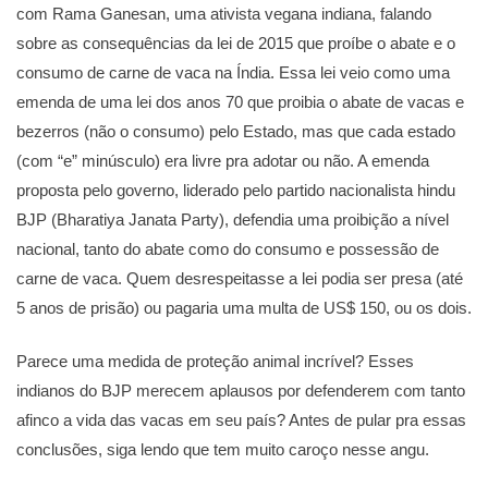
com Rama Ganesan, uma ativista vegana indiana, falando
sobre as consequências da lei de 2015 que proíbe o abate e o
consumo de carne de vaca na Índia. Essa lei veio como uma
emenda de uma lei dos anos 70 que proibia o abate de vacas e
bezerros (não o consumo) pelo Estado, mas que cada estado
(com “e” minúsculo) era livre pra adotar ou não. A emenda
proposta pelo governo, liderado pelo partido nacionalista hindu
BJP (Bharatiya Janata Party), defendia uma proibição a nível
nacional, tanto do abate como do consumo e possessão de
carne de vaca. Quem desrespeitasse a lei podia ser presa (até
5 anos de prisão) ou pagaria uma multa de US$ 150, ou os dois.
Parece uma medida de proteção animal incrível? Esses
indianos do BJP merecem aplausos por defenderem com tanto
afinco a vida das vacas em seu país? Antes de pular pra essas
conclusões, siga lendo que tem muito caroço nesse angu.