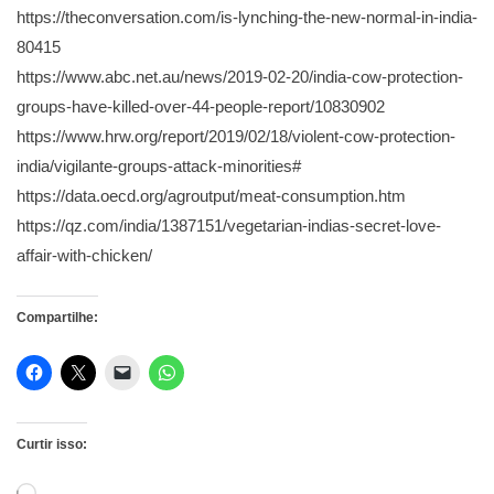
https://theconversation.com/is-lynching-the-new-normal-in-india-
80415
https://www.abc.net.au/news/2019-02-20/india-cow-protection-
groups-have-killed-over-44-people-report/10830902
https://www.hrw.org/report/2019/02/18/violent-cow-protection-
india/vigilante-groups-attack-minorities#
https://data.oecd.org/agroutput/meat-consumption.htm
https://qz.com/india/1387151/vegetarian-indias-secret-love-
affair-with-chicken/
Compartilhe:
Curtir isso:
Carregando...