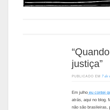
Papacapi
“Quando
justiça”
7 de
PUBLICADO EM
Em julho
eu contei q
atrás, aqui no blog.
não são brasileiras,