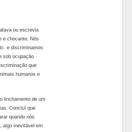
alava ou escrevia
e e chocante. Nós
etc. e discriminamos
e sob ocupação
discriminação que
 animais humanos e
lo linchamento de um
tas. Concluí que
parar quando nós
 algo inevitável em