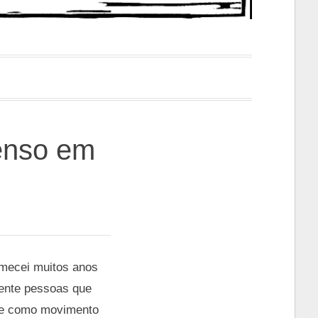
enso em
omecei muitos anos
mente pessoas que
orte como movimento