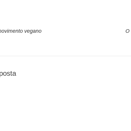
o
movimento vegano
O 
posta