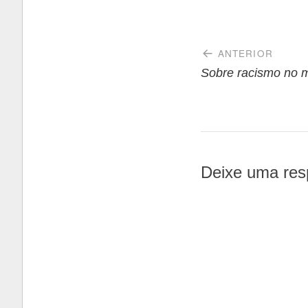
Navegaçã
ANTERIOR
de
Sobre racismo no 
Post
Deixe uma res