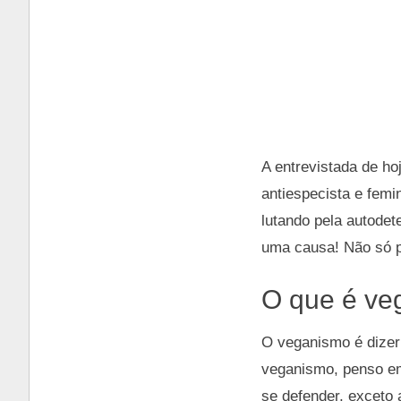
A entrevistada de ho
antiespecista e femi
lutando pela autode
uma causa! Não só p
O que é ve
O veganismo é dize
veganismo, penso em
se defender, exceto 