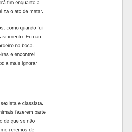
erá fim enquanto a
iza o ato de matar.
os, como quando fui
nascimento. Eu não
ordeiro na boca.
iras e encontrei
odia mais ignorar
exista e classista.
animais fazerem parte
o de que se não
s morreremos de