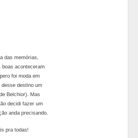
ta das memórias,
as boas aconteceram
spero foi moda em
a desse destino um
de Belchior). Mas
ão decidi fazer um
ção anda precisando.
is pra todas!