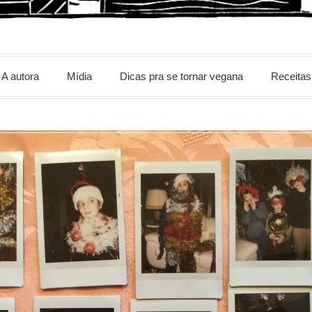
m
A autora
Mídia
Dicas pra se tornar vegana
Receitas