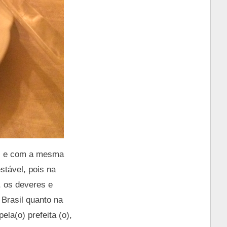
ez e com a mesma
stável, pois na
, os deveres e
Brasil quanto na
la(o) prefeita (o),