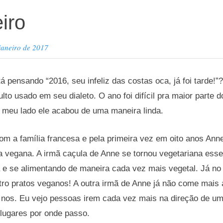
iro
janeiro de 2017
pensando “2016, seu infeliz das costas oca, já foi tarde!
lto usado em seu dialeto. O ano foi difícil pra maior parte 
o meu lado ele acabou de uma maneira linda.
om a família francesa e pela primeira vez em oito anos Ann
a vegana. A irmã caçula de Anne se tornou vegetariana ess
a e se alimentando de maneira cada vez mais vegetal. Já n
ro pratos veganos! A outra irmã de Anne já não come mais a
 à nos. Eu vejo pessoas irem cada vez mais na direção de u
 lugares por onde passo.