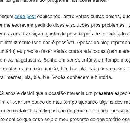
iei as ganhadoras do ‘programa’ nos comentários.
bliquei
esse post
explicando, entre várias outras coisas, que
e me escrevem pedindo dicas e soluções pros problemas li
 em fazer a transição, ganho de peso depois de ter adotado a
e infelizmente isso não é possível. Apesar do blog represe
untário) eu preciso fazer várias outras atividades (remuner
omida na geladeira. Sonho em ser voluntária em tempo integra
s contas como todo mundo, bla, bla, bla, não posso passar
a internet, bla, bla, bla. Vocês conhecem a história.
32 anos e decidi que a ocasião merecia um presente especi
mim é: usar um pouco do meu tempo ajudando alguns dos meu
imentos/talentos à disposição do próximo e ajudar pessoas
ito sentido que esse seja o meu presente de aniversário es