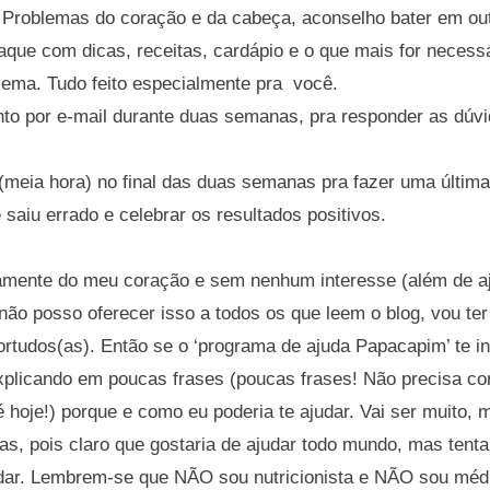
. Problemas do coração e da cabeça, aconselho bater em out
que com dicas, receitas, cardápio e o que mais for necessá
lema. Tudo feito especialmente pra você.
 por e-mail durante duas semanas, pra responder as dúvi
meia hora) no final das duas semanas pra fazer uma última
 saiu errado e celebrar os resultados positivos.
etamente do meu coração e sem nenhum interesse (além de a
não posso oferecer isso a todos os que leem o blog, vou ter
rtudos(as). Então se o ‘programa de ajuda Papacapim’ te i
xplicando em poucas frases (poucas frases! Não precisa con
é hoje!) porque e como eu poderia te ajudar. Vai ser muito, mu
s, pois claro que gostaria de ajudar todo mundo, mas tenta
dar. Lembrem-se que NÃO sou nutricionista e NÃO sou médi