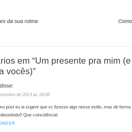
o
es da sua rotina
Como 
rios em “
Um presente pra mim (
a vocês)
”
disse:
ezembro de 2013 às 18:08
imo post eu ia sugerir que vc fizesse algo nesse estilo, mas de for
desistindo!! Que coincidência!
ONDER