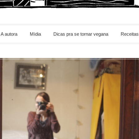
m
A autora
Mídia
Dicas pra se tornar vegana
Receitas