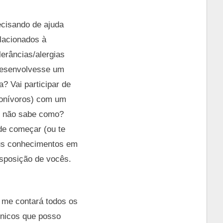
ecisando de ajuda
elacionados à
lerâncias/alergias
 desenvolvesse um
a? Vai participar de
e onívoros) com um
 e não sabe como?
de começar (ou te
meus conhecimentos em
disposição de vocês.
 me contará todos os
únicos que posso