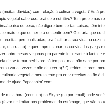
(muitas dúvidas) com relação à culinária vegetal? Está pr
io vegetal saboroso, prático e nutritivo? Tem problemas r
ima/abaixo do peso, não digere bem certas coisas, têm into
sabe mais o que comer pra se sentir bem? Gostaria que eu
 receitas personalizadas, pra facilitar a sua vida na cozinh
ntar, churrasco) e quer impressionar os convidados (vegs 
azer sobremesas veganas pro parente intolerante à lactose
deia de se tornar herbívoro há tempos, mas não sabe por on
tentou várias vezes e não deu certo)? Queridos leitores, 
 culinária vegetal e meu talento pra criar receitas estão à 
ama de ajuda Papacapim’ com:
e meia hora (consulta) no Skype (ou por email) onde você
 (favor se limitar aos problemas do estômago, que são os 