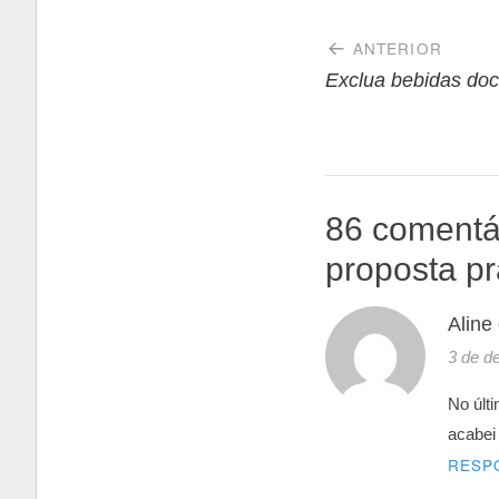
Navegaçã
ANTERIOR
de
Exclua bebidas doc
Post
86 comentá
proposta pr
Aline
3 de d
No últ
acabei 
RESP