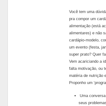
Você tem uma dúvida 
pra compor um cardáp
alimentação (está ac
alimentares) e não 
cardápio-modelo, com
um evento (festa, ja
super prato? Quer f
Vem acariciando a i
falta motivação, ou 
matéria de nutrição e
Proponho um ‘progr
Uma conversa d
seus problemas