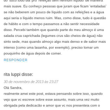
do ‘suco todo dia’ pro ‘refeição sem nenhum líquido’ de maneira
mais suave. Eu conheço pessoas que juram que ficam ‘entaladas’
se não beberem um pouco de líquido com as refeições e a água
aqui seria o líquido menos ruim. Mas, como disse, tudo é questão
de hábito e com o tempo passamos a não sentir necessidade
disso. Percebi também que quando parte do meu almoço é uma
salada crua caprichada (legumes crus são cheios de água) não
sinto sede, mas quando almoço algo mais denso e de sabor mais
intenso (como uma lasanha, por exemplo), preciso tomar um
pouquinho de água depois de comer.
RESPONDER
rita luppi
disse:
30 de novembro de 2013 às 23:27
Olá Sandra,
realmente amei este post, estava pensando sobre isso, quando
vejo que vc escreve sobre esse assunto, mais uma vez muito
obrigada pela dedicacão e amor que vc nos presenteia com o