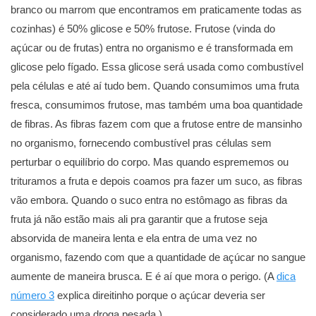
branco ou marrom que encontramos em praticamente todas as
cozinhas) é 50% glicose e 50% frutose. Frutose (vinda do
açúcar ou de frutas) entra no organismo e é transformada em
glicose pelo fígado. Essa glicose será usada como combustível
pela células e até aí tudo bem. Quando consumimos uma fruta
fresca, consumimos frutose, mas também uma boa quantidade
de fibras. As fibras fazem com que a frutose entre de mansinho
no organismo, fornecendo combustível pras células sem
perturbar o equilíbrio do corpo. Mas quando esprememos ou
trituramos a fruta e depois coamos pra fazer um suco, as fibras
vão embora. Quando o suco entra no estômago as fibras da
fruta já não estão mais ali pra garantir que a frutose seja
absorvida de maneira lenta e ela entra de uma vez no
organismo, fazendo com que a quantidade de açúcar no sangue
aumente de maneira brusca. E é aí que mora o perigo. (A
dica
número 3
explica direitinho porque o açúcar deveria ser
considerado uma droga pesada.)