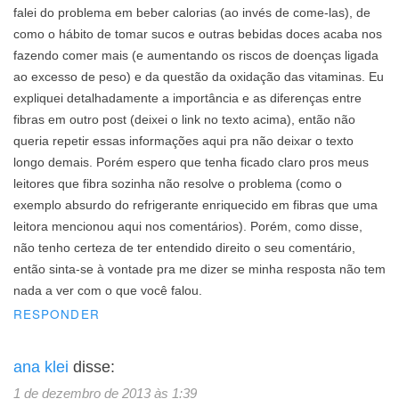
falei do problema em beber calorias (ao invés de come-las), de
como o hábito de tomar sucos e outras bebidas doces acaba nos
fazendo comer mais (e aumentando os riscos de doenças ligada
ao excesso de peso) e da questão da oxidação das vitaminas. Eu
expliquei detalhadamente a importância e as diferenças entre
fibras em outro post (deixei o link no texto acima), então não
queria repetir essas informações aqui pra não deixar o texto
longo demais. Porém espero que tenha ficado claro pros meus
leitores que fibra sozinha não resolve o problema (como o
exemplo absurdo do refrigerante enriquecido em fibras que uma
leitora mencionou aqui nos comentários). Porém, como disse,
não tenho certeza de ter entendido direito o seu comentário,
então sinta-se à vontade pra me dizer se minha resposta não tem
nada a ver com o que você falou.
RESPONDER
ana klei
disse:
1 de dezembro de 2013 às 1:39