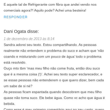
E aquele tal de Refrigerante com fibra que andei vendo nos
comerciais agora?! Aquilo pode? Achei uma besteira!
RESPONDER
Dani Ogata
disse:
1 de dezembro de 2013 às 8:14
Sandra adorei seu texto. Estou compartilhando. As pessoas
realmente não entendem o problema do suco e acham que ‘não
coando e misturando com um pouco de água’ todo o problema
está resolvido.
Ouço mto tbm ‘mas meu filho não come fruta, então dou suco
que é a mesma coisa (!)’. Achei seu texto super esclarecedor, e
se essas pessoas não entenderem o que quero dizer, bem cada
um sabe de si né?
As pessoas ficam espantada quando descobrem que meu filho
quase não toma suco. Ele bebe água. Como vc acho que água é
bebida.
Como esse é meu primeiro comentário aqui no seu canto, quero