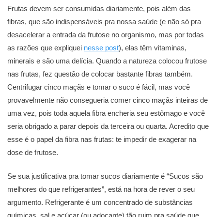
Frutas devem ser consumidas diariamente, pois além das
fibras, que são indispensáveis pra nossa saúde (e não só pra
desacelerar a entrada da frutose no organismo, mas por todas
as razões que expliquei
nesse post
), elas têm vitaminas,
minerais e são uma delícia. Quando a natureza colocou frutose
nas frutas, fez questão de colocar bastante fibras também.
Centrifugar cinco maçãs e tomar o suco é fácil, mas você
provavelmente não consegueria comer cinco maçãs inteiras de
uma vez, pois toda aquela fibra encheria seu estômago e você
seria obrigado a parar depois da terceira ou quarta. Acredito que
esse é o papel da fibra nas frutas: te impedir de exagerar na
dose de frutose.
Se sua justificativa pra tomar sucos diariamente é “Sucos são
melhores do que refrigerantes”, está na hora de rever o seu
argumento. Refrigerante é um concentrado de substâncias
químicas, sal e açúcar (ou adoçante) tão ruim pra saúde que