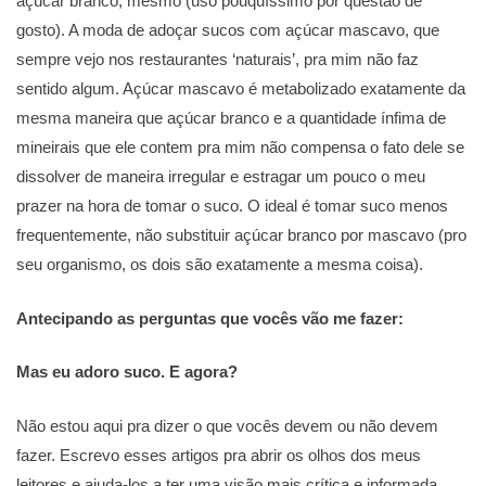
açúcar branco, mesmo (uso pouquíssimo por questão de
gosto). A moda de adoçar sucos com açúcar mascavo, que
sempre vejo nos restaurantes ‘naturais’, pra mim não faz
sentido algum. Açúcar mascavo é metabolizado exatamente da
mesma maneira que açúcar branco e a quantidade ínfima de
mineirais que ele contem pra mim não compensa o fato dele se
dissolver de maneira irregular e estragar um pouco o meu
prazer na hora de tomar o suco. O ideal é tomar suco menos
frequentemente, não substituir açúcar branco por mascavo (pro
seu organismo, os dois são exatamente a mesma coisa).
Antecipando as perguntas que vocês vão me fazer:
Mas eu adoro suco. E agora?
Não estou aqui pra dizer o que vocês devem ou não devem
fazer. Escrevo esses artigos pra abrir os olhos dos meus
leitores e ajuda-los a ter uma visão mais crítica e informada