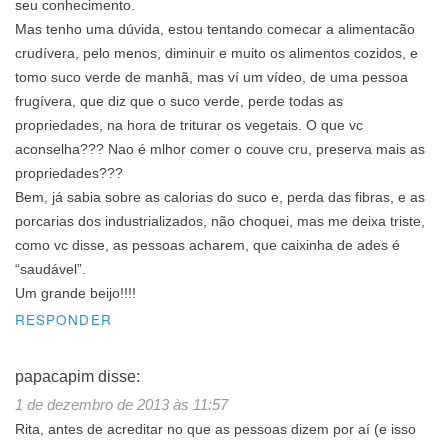
seu conhecimento.
Mas tenho uma dúvida, estou tentando comecar a alimentacão
crudívera, pelo menos, diminuir e muito os alimentos cozidos, e
tomo suco verde de manhã, mas ví um vídeo, de uma pessoa
frugívera, que diz que o suco verde, perde todas as
propriedades, na hora de triturar os vegetais. O que vc
aconselha??? Nao é mlhor comer o couve cru, preserva mais as
propriedades???
Bem, já sabia sobre as calorias do suco e, perda das fibras, e as
porcarias dos industrializados, não choquei, mas me deixa triste,
como vc disse, as pessoas acharem, que caixinha de ades é
“saudável”.
Um grande beijo!!!!
RESPONDER
papacapim
disse:
1 de dezembro de 2013 às 11:57
Rita, antes de acreditar no que as pessoas dizem por aí (e isso