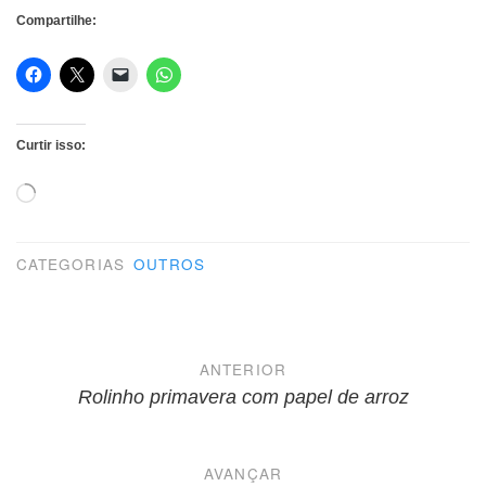
Compartilhe:
Curtir isso:
Carregando...
CATEGORIAS
OUTROS
Navegação
ANTERIOR
de
Rolinho primavera com papel de arroz
Post
AVANÇAR