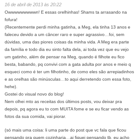
16 de abril de 2013 às 20:22
Owwwwwwwwwn! E essas orelhinhas! Shams ta arrasando na
fofura!
(Recentemente perdi minha gatinha, a Meg, ela tinha 13 anos e
faleceu devido a um câncer raro e super agrassivo…foi, sem
dúvidas, uma das piores coisas da minha vida. A Meg era parte
da família e todo dia eu sinto falta dela, ai toda vez que eu vejo
um gatinho, além de pensar na Meg, quando é filhote eu fico
besta, babando, pq convivi com a gata adulta por anos e meio q
esqueci como é ter um filhotinho, de como eles são arrepiadinhos
e as orelhas são minúsculas…to aqui derretendo com essa foto,
hehe).
Gostei do visual novo do blog!
Nem olhei mto as receitas dos últimos posts, vou deixar pra
depois, pq agora eu to com MUITA fome e se eu ficar vendo as
fotos da sua comida, vai piorar.
(só mais uma coisa: li uma parte do post que vc fala que ficou
pensando pra quem cozinharia…ai fiquei pensando tb, eu acho