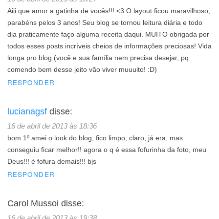
Aiii que amor a gatinha de vocês!!! <3 O layout ficou maravilhoso,
parabéns pelos 3 anos! Seu blog se tornou leitura diária e todo
dia praticamente faço alguma receita daqui. MUITO obrigada por
todos esses posts incríveis cheios de informações preciosas! Vida
longa pro blog (você e sua família nem precisa desejar, pq
comendo bem desse jeito vão viver muuuito! :D)
RESPONDER
lucianagsf
disse:
16 de abril de 2013 às 18:36
bom 1º amei o look do blog, fico limpo, claro, já era, mas
conseguiu ficar melhor!! agora o q é essa fofurinha da foto, meu
Deus!!! é fofura demais!!! bjs
RESPONDER
Carol Mussoi
disse:
16 de abril de 2013 às 19:38