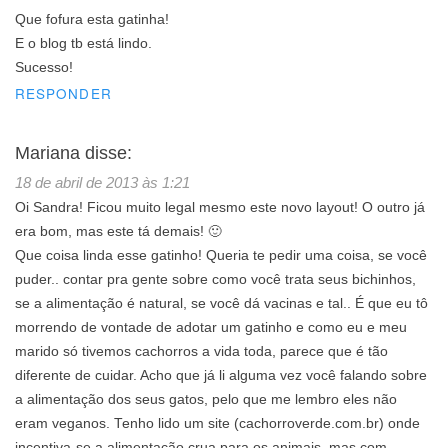
Que fofura esta gatinha!
E o blog tb está lindo.
Sucesso!
RESPONDER
Mariana
disse:
18 de abril de 2013 às 1:21
Oi Sandra! Ficou muito legal mesmo este novo layout! O outro já
era bom, mas este tá demais! 🙂
Que coisa linda esse gatinho! Queria te pedir uma coisa, se você
puder.. contar pra gente sobre como você trata seus bichinhos,
se a alimentação é natural, se você dá vacinas e tal.. É que eu tô
morrendo de vontade de adotar um gatinho e como eu e meu
marido só tivemos cachorros a vida toda, parece que é tão
diferente de cuidar. Acho que já li alguma vez você falando sobre
a alimentação dos seus gatos, pelo que me lembro eles não
eram veganos. Tenho lido um site (cachorroverde.com.br) onde
incentiva-se a alimentação crua para os animais, mas com