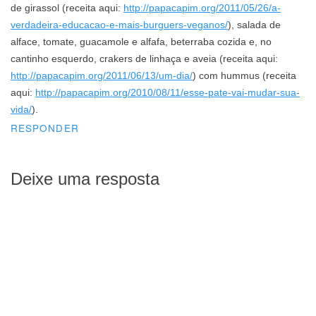
de girassol (receita aqui:
http://papacapim.org/2011/05/26/a-
verdadeira-educacao-e-mais-burguers-veganos/
), salada de
alface, tomate, guacamole e alfafa, beterraba cozida e, no
cantinho esquerdo, crakers de linhaça e aveia (receita aqui:
http://papacapim.org/2011/06/13/um-dia/
) com hummus (receita
aqui:
http://papacapim.org/2010/08/11/esse-pate-vai-mudar-sua-
vida/
).
RESPONDER
Deixe uma resposta