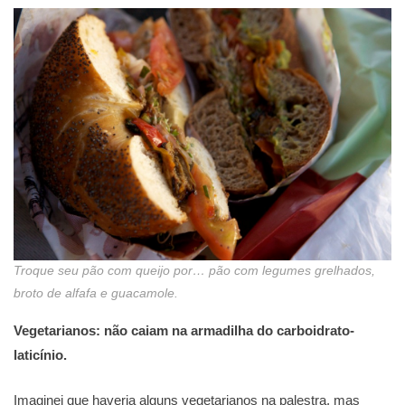
Troque seu pão com queijo por… pão com legumes grelhados,
broto de alfafa e guacamole.
Vegetarianos: não caiam na armadilha do carboidrato-
laticínio.
Imaginei que haveria alguns vegetarianos na palestra, mas