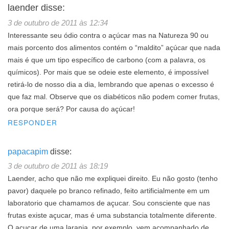
laender
disse:
3 de outubro de 2011 às 12:34
Interessante seu ódio contra o açúcar mas na Natureza 90 ou
mais porcento dos alimentos contém o “maldito” açúcar que nada
mais é que um tipo específico de carbono (com a palavra, os
químicos). Por mais que se odeie este elemento, é impossível
retirá-lo de nosso dia a dia, lembrando que apenas o excesso é
que faz mal. Observe que os diabéticos não podem comer frutas,
ora porque será? Por causa do açúcar!
RESPONDER
papacapim
disse:
3 de outubro de 2011 às 18:19
Laender, acho que não me expliquei direito. Eu não gosto (tenho
pavor) daquele po branco refinado, feito artificialmente em um
laboratorio que chamamos de açucar. Sou consciente que nas
frutas existe açucar, mas é uma substancia totalmente diferente.
O açucar de uma laranja, por exemplo, vem acompanhado de