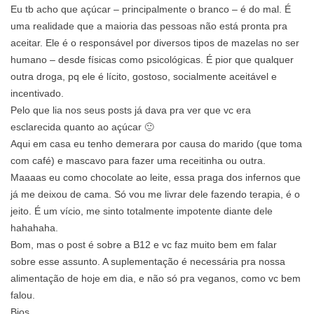
Eu tb acho que açúcar – principalmente o branco – é do mal. É
uma realidade que a maioria das pessoas não está pronta pra
aceitar. Ele é o responsável por diversos tipos de mazelas no ser
humano – desde físicas como psicológicas. É pior que qualquer
outra droga, pq ele é lícito, gostoso, socialmente aceitável e
incentivado.
Pelo que lia nos seus posts já dava pra ver que vc era
esclarecida quanto ao açúcar 🙂
Aqui em casa eu tenho demerara por causa do marido (que toma
com café) e mascavo para fazer uma receitinha ou outra.
Maaaas eu como chocolate ao leite, essa praga dos infernos que
já me deixou de cama. Só vou me livrar dele fazendo terapia, é o
jeito. É um vício, me sinto totalmente impotente diante dele
hahahaha.
Bom, mas o post é sobre a B12 e vc faz muito bem em falar
sobre esse assunto. A suplementação é necessária pra nossa
alimentação de hoje em dia, e não só pra veganos, como vc bem
falou.
Bjos