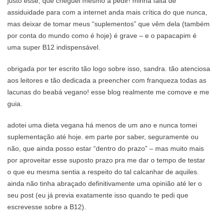
justo esse, que cheguei mesmo a pedir! minha falta de
assiduidade para com a internet anda mais crítica do que nunca,
mas deixar de tomar meus “suplementos” que vêm dela (também
por conta do mundo como é hoje) é grave – e o papacapim é
uma super B12 indispensável.
obrigada por ter escrito tão logo sobre isso, sandra. tão atenciosa
aos leitores e tão dedicada a preencher com franqueza todas as
lacunas do beabá vegano! esse blog realmente me comove e me
guia.
adotei uma dieta vegana há menos de um ano e nunca tomei
suplementação até hoje. em parte por saber, seguramente ou
não, que ainda posso estar “dentro do prazo” – mas muito mais
por aproveitar esse suposto prazo pra me dar o tempo de testar
o que eu mesma sentia a respeito do tal calcanhar de aquiles.
ainda não tinha abraçado definitivamente uma opinião até ler o
seu post (eu já previa exatamente isso quando te pedi que
escrevesse sobre a B12).