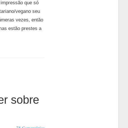
 impressão que só
tariano/vegano seu
úmeras vezes, então
emas estão prestes a
er sobre
78 Comentários