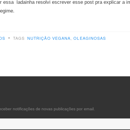
ir essa ladainha resolvi escrever esse post pra explicar a 
regime.
hado
•
OS
TAGS
NUTRIÇÃO VEGANA
,
OLEAGINOSAS
e”
eceber notificações de novas publicações por email.