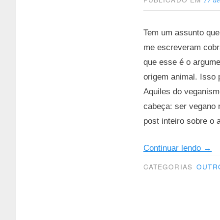
Tem um assunto que a
me escreveram cobra
que esse é o argumen
origem animal. Isso 
Aquiles do veganism
cabeça: ser vegano 
post inteiro sobre o 
“Tud
Continuar lendo
→
o
CATEGORIAS
OUTR
que
voc
sem