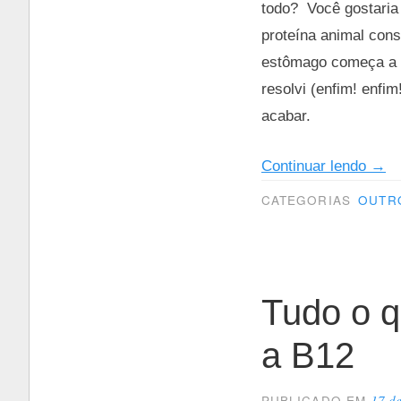
todo? Você gostaria
proteína animal con
estômago começa a r
resolvi (enfim! enfi
acabar.
“Co
Continuar lendo
→
se
CATEGORIAS
OUTR
senti
saci
com
uma
Tudo o q
alim
a B12
100
vege
17 d
PUBLICADO EM