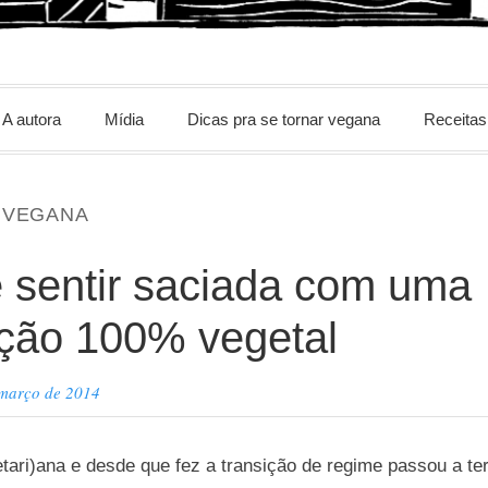
m
A autora
Mídia
Dicas pra se tornar vegana
Receitas
 VEGANA
 sentir saciada com uma
ção 100% vegetal
 março de 2014
tari)ana e desde que fez a transição de regime passou a te