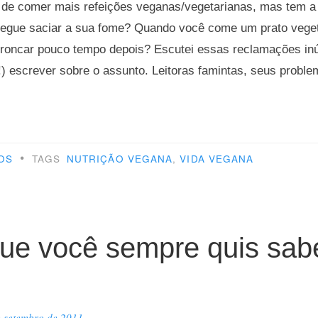
 de comer mais refeições veganas/vegetarianas, mas tem a
segue saciar a sua fome? Quando você come um prato vege
oncar pouco tempo depois? Escutei essas reclamações in
m!) escrever sobre o assunto. Leitoras famintas, seus probl
mo
•
OS
TAGS
NUTRIÇÃO VEGANA
,
VIDA VEGANA
r
ada
ue você sempre quis sab
entação
%
tal”
e setembro de 2011