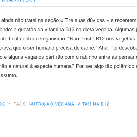
inda não tratei na seção « Tire suas dúvidas » e recenteme
ndo: a questão da vitamina B12 na dieta vegana. Algumas
to final contra o veganismo: “Não existe B12 nos vegetais,
prova que o ser humano precisa de carne.” Aha! Foi descobe
o e alguns veganos partirão com o rabinho entre as pernas
não é natural à espécie humana? Por ser algo tão polêmico 
assunto.
o
•
OS
TAGS
NUTRIÇÃO VEGANA
,
VITAMINA B12
ê
pre