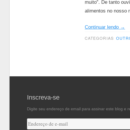
muito”. De tanto ouv
alimentos no nosso 
“Um
Continuar lendo
→
pun
CATEGORIAS
OUTR
de
saúd
Inscreva-se
Digite seu endereço de email para assinar este blog e r
Endereço
de