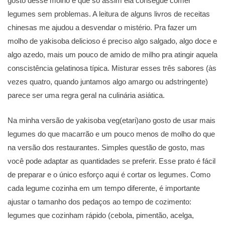
gosto desse molho e que só assim ela consegue comer
legumes sem problemas. A leitura de alguns livros de receitas
chinesas me ajudou a desvendar o mistério. Pra fazer um
molho de yakisoba delicioso é preciso algo salgado, algo doce e
algo azedo, mais um pouco de amido de milho pra atingir aquela
conscistência gelatinosa típica. Misturar esses três sabores (às
vezes quatro, quando juntamos algo amargo ou adstringente)
parece ser uma regra geral na culinária asiática.
Na minha versão de yakisoba veg(etari)ano gosto de usar mais
legumes do que macarrão e um pouco menos de molho do que
na versão dos restaurantes. Simples questão de gosto, mas
você pode adaptar as quantidades se preferir. Esse prato é fácil
de preparar e o único esforço aqui é cortar os legumes. Como
cada legume cozinha em um tempo diferente, é importante
ajustar o tamanho dos pedaços ao tempo de cozimento:
legumes que cozinham rápido (cebola, pimentão, acelga,