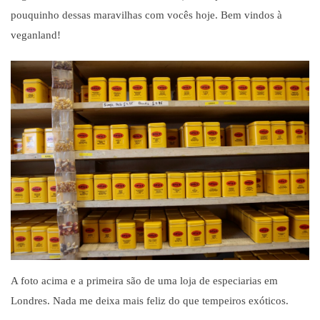
pouquinho dessas maravilhas com voc
ê
s hoje. Bem vindos
à
veganland!
A foto acima e a primeira s
ã
o de uma loja de especiarias em
Londres. Nada me deixa mais feliz do que tempeiros ex
ó
ticos.