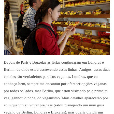
Depois de Paris e Bruxelas as f
é
rias continuaram em Londres e
Berlim, de onde estou escrevendo essas linhas. Amigos, essas duas
cidades s
ã
o verdadeiros para
í
sos veganos. Londres, que eu
conhe
ç
o bem, sempre me encantou por oferecer op
çõ
es veganas
por todos os lados, mas Berlim, que estou visitando pela primeira
vez, ganhou o nobel do veganismo. Mais detalhes aparecer
ã
o por
aqui quando eu voltar pra casa (estou planejando um mini guia
vegano de Berlim, Londres e Bruxelas), mas queria dividir um