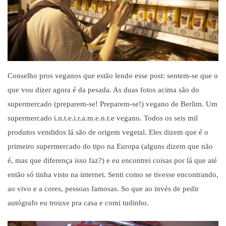
Conselho pros veganos que est
ã
o lendo esse post: sentem-se que o
que vou dizer agora
é
da pesada. As duas fotos acima s
ã
o do
supermercado (preparem-se! Preparem-se!) vegano de Berlim. Um
supermercado i.n.t.e.i.r.a.m.e.n.t.e vegano. Todos os seis mil
produtos vendidos l
á
s
ã
o de origem vegetal. Eles dizem que
é
o
primeiro supermercado do tipo na Europa (alguns dizem que n
ã
o
é
, mas que diferen
ç
a isso faz?) e eu encontrei coisas por l
á
que at
é
ent
ã
o s
ó
tinha visto na internet. Senti como se tivesse encontrando,
ao vivo e a cores, pessoas famosas. So que ao inv
és de pedir
autógrafo eu trouxe pra casa e comi tudinho.