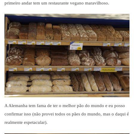
primeiro andar tem um restaurante vegano maravilhoso.
A Alemanha tem fama de ter o melhor p
ã
o do mundo e eu posso
confirmar isso (n
ã
o provei todos os p
ã
es do mundo, mas o daqui
é
realmente espetacular).