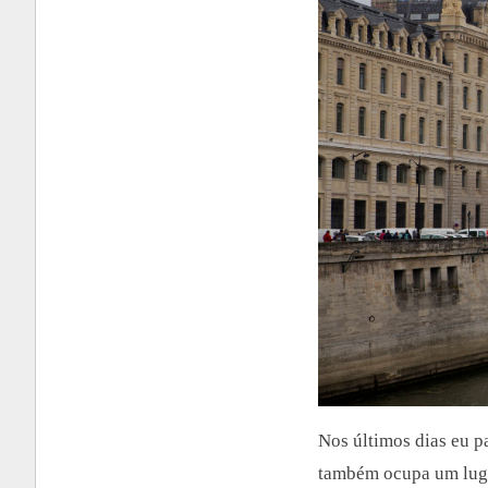
Nos
ú
ltimos dias eu p
tamb
ém ocupa um luga