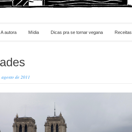
m
A autora
Mídia
Dicas pra se tornar vegana
Receitas
dades
e agosto de 2011