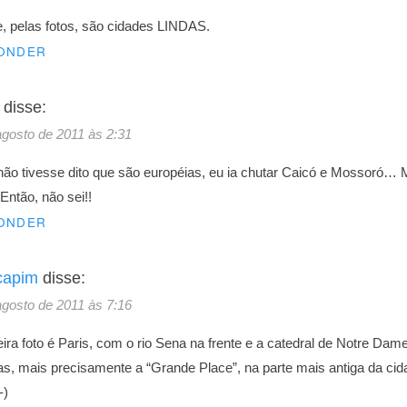
e, pelas fotos, são cidades LINDAS.
ONDER
disse:
agosto de 2011 às 2:31
não tivesse dito que são européias, eu ia chutar Caicó e Mossoró…
Então, não sei!!
ONDER
capim
disse:
agosto de 2011 às 7:16
ira foto é Paris, com o rio Sena na frente e a catedral de Notre Dam
as, mais precisamente a “Grande Place”, na parte mais antiga da ci
-)