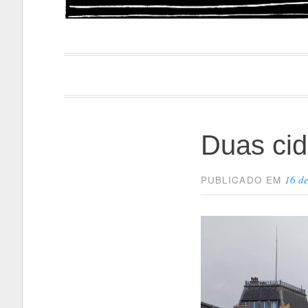
Papacapi
Duas ci
16 d
PUBLICADO EM