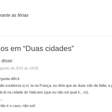
o
rante as férias
ios em “
Duas cidades
”
a
disse:
agosto de 2011 às 18:05
gunta difícil.
não soubesse q vc ta na França, eu diria que as duas são da Itália, 
a lá na cidade do Vaticano (que eu não sei qual é…rs).
s…
ão é o caso, não sei!