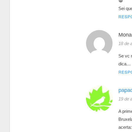
😀
Sei qu
RESP
Mona
18 de 
Se vc 
dica… 
RESP
papa
19 de 
A prime
Bruxel
acerta: