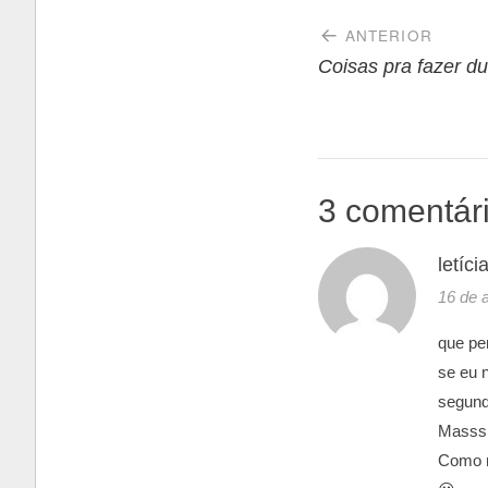
Navegaçã
ANTERIOR
de
Coisas pra fazer du
Post
3 comentár
letíci
16 de 
que per
se eu 
segund
Mass
Como n