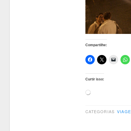
Compartilhe:
Curtir isso:
Carregando...
CATEGORIAS
VIAG