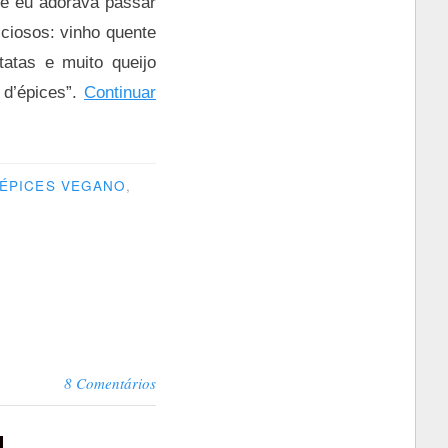
 e eu adorava passar
ciosos: vinho quente
atas e muito queijo
 d’épices”.
Continuar
'ÉPICES VEGANO
,
8 Comentários