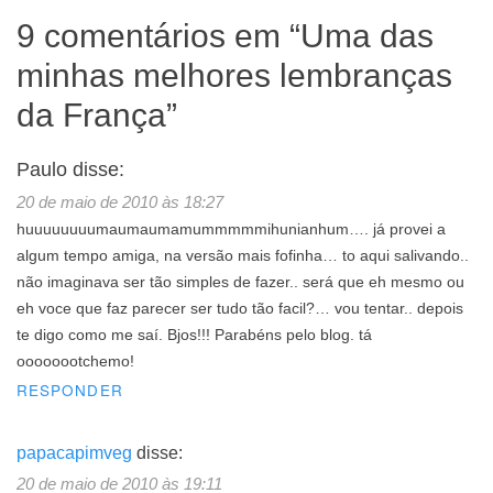
9 comentários em “
Uma das
minhas melhores lembranças
da França
”
Paulo
disse:
20 de maio de 2010 às 18:27
huuuuuuuumaumaumamummmmmihunianhum…. já provei a
algum tempo amiga, na versão mais fofinha… to aqui salivando..
não imaginava ser tão simples de fazer.. será que eh mesmo ou
eh voce que faz parecer ser tudo tão facil?… vou tentar.. depois
te digo como me saí. Bjos!!! Parabéns pelo blog. tá
oooooootchemo!
RESPONDER
papacapimveg
disse:
20 de maio de 2010 às 19:11