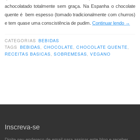
achocolatado totalmente sem graça. Na Espanha o chocolate
quente é bem espesso (tomado tradicionalmente com churros)
“O
e tem quase uma conscistência de pudim.
Continuar lendo
→
que
faz
CATEGORIAS
BEBIDAS
TAGS
BEBIDAS
,
CHOCOLATE
,
CHOCOLATE QUENTE
,
um
RECEITAS BASICAS
,
SOBREMESAS
,
VEGANO
bom
chocola
Inscreva-se
Digite seu endereço de email para assinar este blog e receber