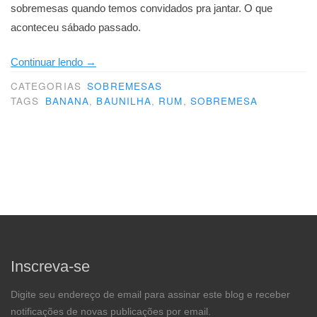
sobremesas quando temos convidados pra jantar. O que
aconteceu sábado passado.
“Sobremesa
Continuar lendo
→
sem
CATEGORIAS
SOBREMESAS
desculpas”
TAGS
BANANA
,
BAUNILHA
,
RUM
,
SOBREMESA
Inscreva-se
Digite seu endereço de email para assinar este blog e receber
notificações de novas publicações por email.