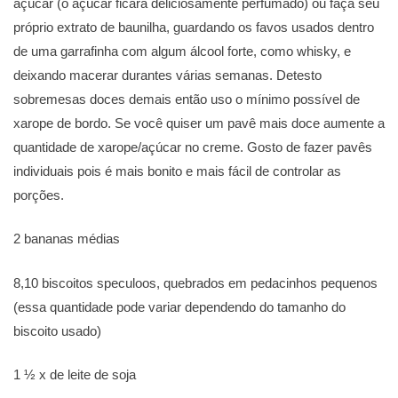
açúcar (o açúcar ficará deliciosamente perfumado) ou faça seu
próprio extrato de baunilha, guardando os favos usados dentro
de uma garrafinha com algum álcool forte, como whisky, e
deixando macerar durantes várias semanas. Detesto
sobremesas doces demais então uso o mínimo possível de
xarope de bordo. Se você quiser um pavê mais doce aumente a
quantidade de xarope/açúcar no creme. Gosto de fazer pavês
individuais pois é mais bonito e mais fácil de controlar as
porções.
2 bananas médias
8,10 biscoitos speculoos, quebrados em pedacinhos pequenos
(essa quantidade pode variar dependendo do tamanho do
biscoito usado)
1 ½ x de leite de soja