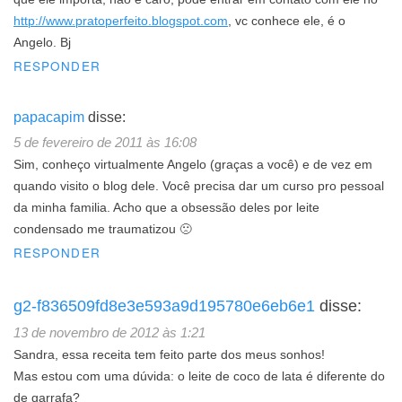
http://www.pratoperfeito.blogspot.com
, vc conhece ele, é o
Angelo. Bj
RESPONDER
papacapim
disse:
5 de fevereiro de 2011 às 16:08
Sim, conheço virtualmente Angelo (graças a você) e de vez em
quando visito o blog dele. Você precisa dar um curso pro pessoal
da minha familia. Acho que a obsessão deles por leite
condensado me traumatizou 🙁
RESPONDER
g2-f836509fd8e3e593a9d195780e6eb6e1
disse:
13 de novembro de 2012 às 1:21
Sandra, essa receita tem feito parte dos meus sonhos!
Mas estou com uma dúvida: o leite de coco de lata é diferente do
de garrafa?