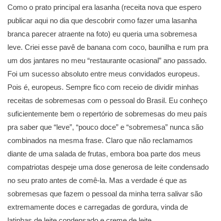
Como o prato principal era lasanha (receita nova que espero
publicar aqui no dia que descobrir como fazer uma lasanha
branca parecer atraente na foto) eu queria uma sobremesa
leve. Criei esse pavê de banana com coco, baunilha e rum pra
um dos jantares no meu “restaurante ocasional” ano passado.
Foi um sucesso absoluto entre meus convidados europeus.
Pois é, europeus. Sempre fico com receio de dividir minhas
receitas de sobremesas com o pessoal do Brasil. Eu conheço
suficientemente bem o repertório de sobremesas do meu país
pra saber que “leve”, “pouco doce” e “sobremesa” nunca são
combinados na mesma frase. Claro que não reclamamos
diante de uma salada de frutas, embora boa parte dos meus
compatriotas despeje uma dose generosa de leite condensado
no seu prato antes de comê-la. Mas a verdade é que as
sobremesas que fazem o pessoal da minha terra salivar são
extremamente doces e carregadas de gordura, vinda de
latinhas de leite condensado e creme de leite.