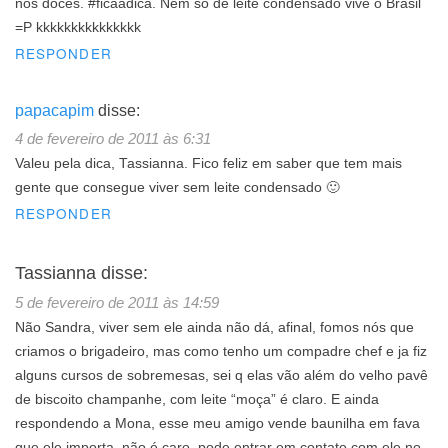
nos doces. #ficaadica. Nem só de leite condensado vive o Brasil
=P kkkkkkkkkkkkkkk
RESPONDER
papacapim
disse:
4 de fevereiro de 2011 às 6:31
Valeu pela dica, Tassianna. Fico feliz em saber que tem mais
gente que consegue viver sem leite condensado 🙂
RESPONDER
Tassianna
disse:
5 de fevereiro de 2011 às 14:59
Não Sandra, viver sem ele ainda não dá, afinal, fomos nós que
criamos o brigadeiro, mas como tenho um compadre chef e ja fiz
alguns cursos de sobremesas, sei q elas vão além do velho pavê
de biscoito champanhe, com leite “moça” é claro. E ainda
respondendo a Mona, esse meu amigo vende baunilha em fava
que ele importa, não é caro, pode entrar em contato com ele no