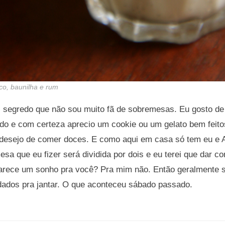
o, baunilha e rum
 segredo que não sou muito fã de sobremesas. Eu gosto d
do e com certeza aprecio um cookie ou um gelato bem feito
 desejo de comer doces. E como aqui em casa só tem eu e An
sa que eu fizer será dividida por dois e eu terei que dar 
Parece um sonho pra você? Pra mim não. Então geralmente
ados pra jantar. O que aconteceu sábado passado.
bremesa