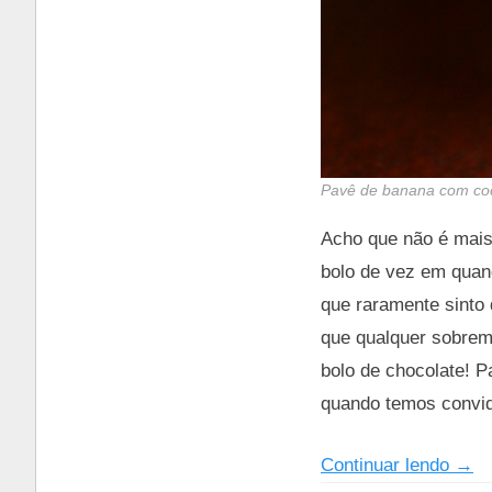
Pavê de banana com coc
Acho que não é mais
bolo de vez em quan
que raramente sinto
que qualquer sobreme
bolo de chocolate! 
quando temos convid
“So
Continuar lendo
→