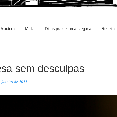
m
A autora
Mídia
Dicas pra se tornar vegana
Receitas
sa sem desculpas
 janeiro de 2011