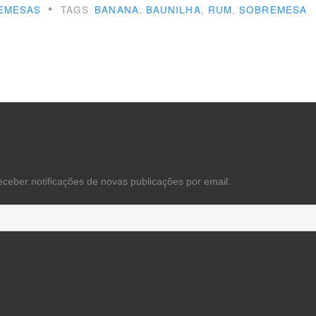
•
EMESAS
TAGS
BANANA
,
BAUNILHA
,
RUM
,
SOBREMESA
ulpas”
eceber notificações de novas publicações por email.