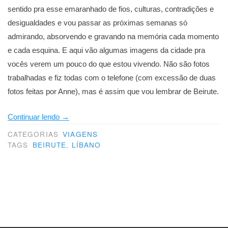
sentido pra esse emaranhado de fios, culturas, contradições e
desigualdades e vou passar as próximas semanas só
admirando, absorvendo e gravando na memória cada momento
e cada esquina. E aqui vão algumas imagens da cidade pra
vocês verem um pouco do que estou vivendo. Não são fotos
trabalhadas e fiz todas com o telefone (com excessão de duas
fotos feitas por Anne), mas é assim que vou lembrar de Beirute.
“É
Continuar lendo
→
assim
CATEGORIAS
VIAGENS
que
TAGS
BEIRUTE
,
LÍBANO
vou
lembrar”