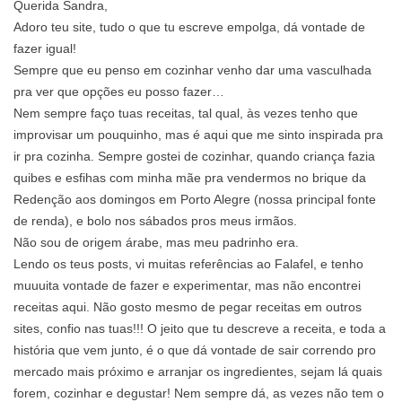
Querida Sandra,
Adoro teu site, tudo o que tu escreve empolga, dá vontade de
fazer igual!
Sempre que eu penso em cozinhar venho dar uma vasculhada
pra ver que opções eu posso fazer…
Nem sempre faço tuas receitas, tal qual, às vezes tenho que
improvisar um pouquinho, mas é aqui que me sinto inspirada pra
ir pra cozinha. Sempre gostei de cozinhar, quando criança fazia
quibes e esfihas com minha mãe pra vendermos no brique da
Redenção aos domingos em Porto Alegre (nossa principal fonte
de renda), e bolo nos sábados pros meus irmãos.
Não sou de origem árabe, mas meu padrinho era.
Lendo os teus posts, vi muitas referências ao Falafel, e tenho
muuuita vontade de fazer e experimentar, mas não encontrei
receitas aqui. Não gosto mesmo de pegar receitas em outros
sites, confio nas tuas!!! O jeito que tu descreve a receita, e toda a
história que vem junto, é o que dá vontade de sair correndo pro
mercado mais próximo e arranjar os ingredientes, sejam lá quais
forem, cozinhar e degustar! Nem sempre dá, as vezes não tem o