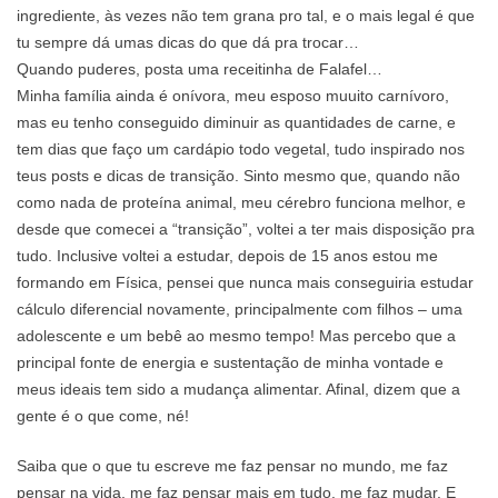
ingrediente, às vezes não tem grana pro tal, e o mais legal é que
tu sempre dá umas dicas do que dá pra trocar…
Quando puderes, posta uma receitinha de Falafel…
Minha família ainda é onívora, meu esposo muuito carnívoro,
mas eu tenho conseguido diminuir as quantidades de carne, e
tem dias que faço um cardápio todo vegetal, tudo inspirado nos
teus posts e dicas de transição. Sinto mesmo que, quando não
como nada de proteína animal, meu cérebro funciona melhor, e
desde que comecei a “transição”, voltei a ter mais disposição pra
tudo. Inclusive voltei a estudar, depois de 15 anos estou me
formando em Física, pensei que nunca mais conseguiria estudar
cálculo diferencial novamente, principalmente com filhos – uma
adolescente e um bebê ao mesmo tempo! Mas percebo que a
principal fonte de energia e sustentação de minha vontade e
meus ideais tem sido a mudança alimentar. Afinal, dizem que a
gente é o que come, né!
Saiba que o que tu escreve me faz pensar no mundo, me faz
pensar na vida, me faz pensar mais em tudo, me faz mudar. E