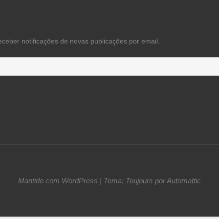
eceber notificações de novas publicações por email.
Mantido com WordPress
|
Tema: Toujours por
Automattic