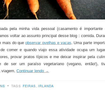
ada pela minha vida pessoal (casamento é importante
vamos voltar ao assunto principal desse blog : comida. Dur
em mais do que
observar ovelhas e vacas
. Uma parte import
 de comer e quando viajo essa atividade ocupa um lugar
res, provar pratos típicos e me deixar inspirar pela culi
ge de ser um paraíso vegetariano (vegano, então!), ti
“Made
a viagem.
Continuar lendo
→
in
•
Ireland”
ENS
TAGS
FEIRAS
,
IRLANDA