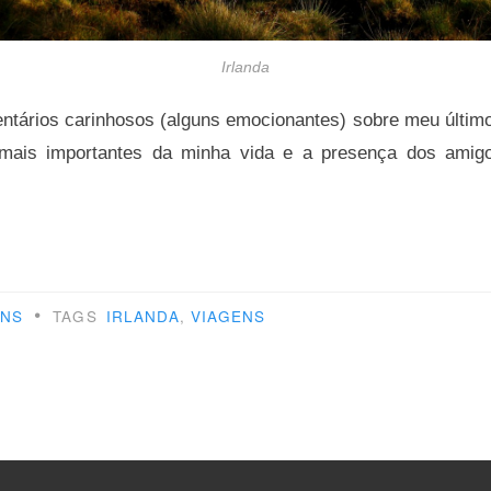
Irlanda
ntários carinhosos (alguns emocionantes) sobre meu último
ais importantes da minha vida e a presença dos amig
ência
ficada”
•
ENS
TAGS
IRLANDA
,
VIAGENS