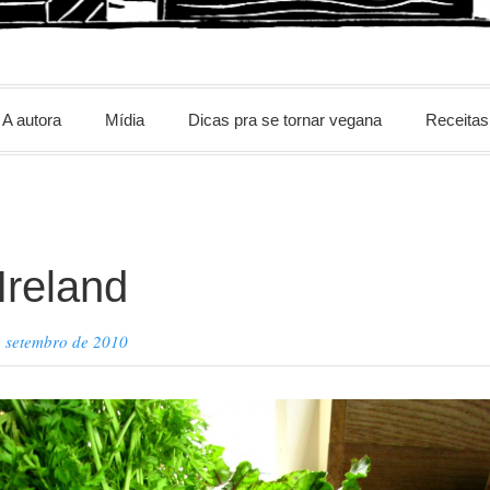
m
A autora
Mídia
Dicas pra se tornar vegana
Receitas
Ireland
e setembro de 2010