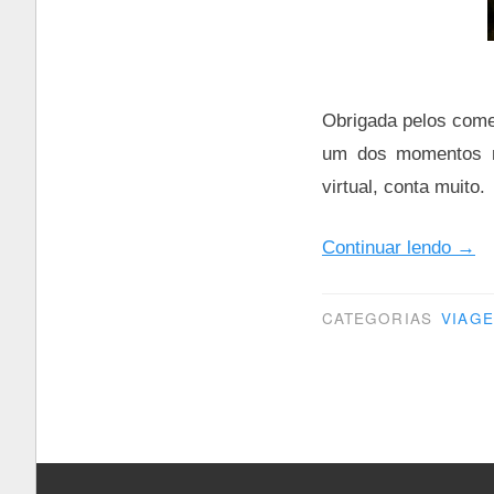
Obrigada pelos come
um dos momentos m
virtual, conta muito.
“Aus
Continuar lendo
→
justi
CATEGORIAS
VIAG