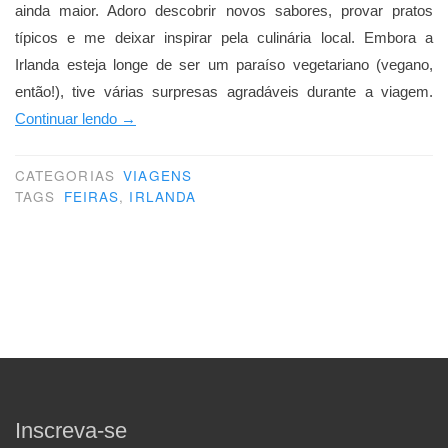
ainda maior. Adoro descobrir novos sabores, provar pratos
típicos e me deixar inspirar pela culinária local. Embora a
Irlanda esteja longe de ser um paraíso vegetariano (vegano,
então!), tive várias surpresas agradáveis durante a viagem.
“Made
Continuar lendo
→
in
Ireland”
CATEGORIAS
VIAGENS
TAGS
FEIRAS
,
IRLANDA
Inscreva-se