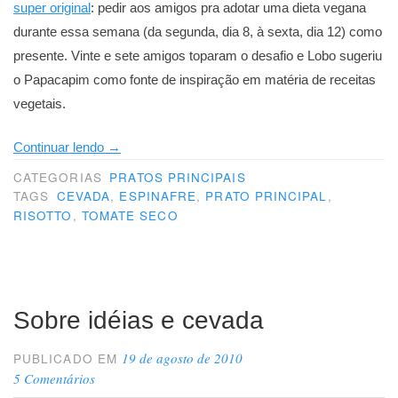
super original
: pedir aos amigos pra adotar uma dieta vegana
durante essa semana (da segunda, dia 8, à sexta, dia 12) como
presente. Vinte e sete amigos toparam o desafio e Lobo sugeriu
o Papacapim como fonte de inspiração em matéria de receitas
vegetais.
“Um
Continuar lendo
→
risotto
CATEGORIAS
PRATOS PRINCIPAIS
pra
TAGS
CEVADA
,
ESPINAFRE
,
PRATO PRINCIPAL
,
RISOTTO
,
TOMATE SECO
Lobo”
Sobre idéias e cevada
19 de agosto de 2010
PUBLICADO EM
5 Comentários