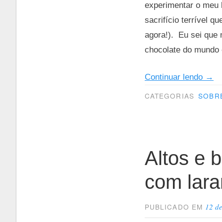
experimentar o meu 
sacrifício terrível 
agora!). Eu sei que 
chocolate do mundo 
“Des
Continuar lendo
→
CATEGORIAS
SOBR
Altos e 
com lara
12 de
PUBLICADO EM