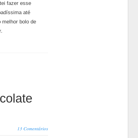
ei fazer esse
joadíssima até
o melhor bolo de
r.
colate
13 Comentários