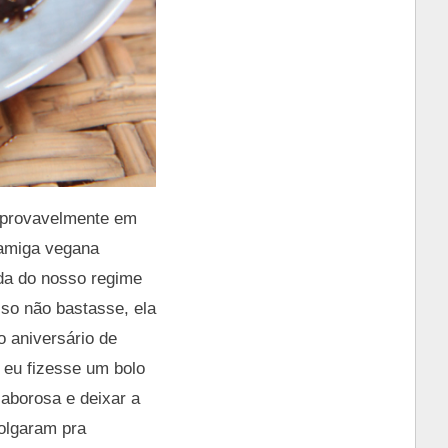
á provavelmente em
 amiga vegana
da do nosso regime
sso não bastasse, ela
o aniversário de
 eu fizesse um bolo
saborosa e deixar a
olgaram pra