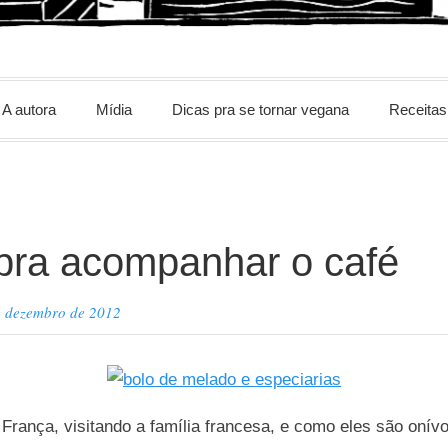
m
A autora
Mídia
Dicas pra se tornar vegana
Receitas
 pra acompanhar o café
e dezembro de 2012
França, visitando a família francesa, e como eles são onív