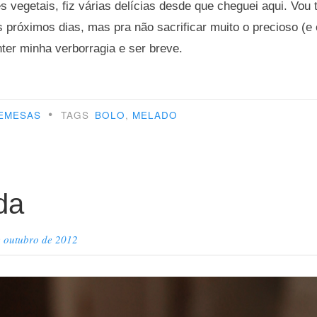
 vegetais, fiz várias delícias desde que cheguei aqui. Vou 
 próximos dias, mas pra não sacrificar muito o precioso (e
nter minha verborragia e ser breve.
feito
•
EMESAS
TAGS
BOLO
,
MELADO
mpanhar
”
da
e outubro de 2012