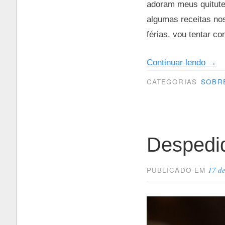
adoram meus quitutes
algumas receitas nos
férias, vou tentar co
“Per
Continuar lendo
→
pra
CATEGORIAS
SOBR
aco
o
café
Despedi
17 d
PUBLICADO EM