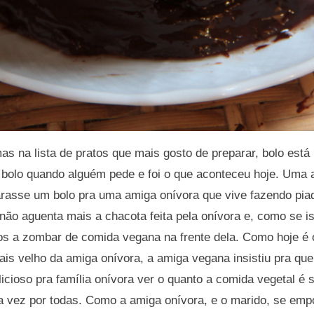
as na lista de pratos que mais gosto de preparar, bolo est
ço bolo quando alguém pede e foi o que aconteceu hoje. Uma
arasse um bolo pra uma amiga onívora que vive fazendo pia
 não aguenta mais a chacota feita pela onívora e, como se i
lhos a zombar de comida vegana na frente dela. Como hoje é 
ais velho da amiga onívora, a amiga vegana insistiu pra que
licioso pra família onívora ver o quanto a comida vegetal é 
 vez por todas. Como a amiga onívora, e o marido, se emp