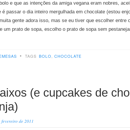
bolo e que as intenções da amiga vegana eram nobres, aceit
que é passar o dia inteiro mergulhada em chocolate (estou en
muita gente adora isso, mas se eu tiver que escolher entre 
e um prato de sopa, escolho o prato de sopa sem pestaneja
pedida”
•
EMESAS
TAGS
BOLO
,
CHOCOLATE
baixos (e cupcakes de cho
nja)
 fevereiro de 2011