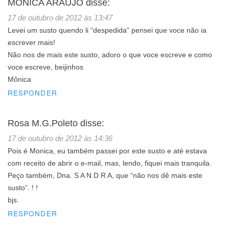
MONICA ARAUJO
disse:
17 de outubro de 2012 às 13:47
Levei um susto quendo li “despedida” pensei que voce não ia
escrever mais!
Não nos de mais este susto, adoro o que voce escreve e como
voce escreve, beijinhos
Mônica
RESPONDER
Rosa M.G.Poleto
disse:
17 de outubro de 2012 às 14:36
Pois é Monica, eu também passei por este susto e até estava
com receito de abrir o e-mail, mas, lendo, fiquei mais tranquila.
Peço também, Dna. S A N D R A, que “não nos dê mais este
susto”. ! !
bjs.
RESPONDER