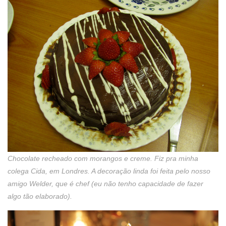
Chocolate recheado com morangos e creme. Fiz pra minha
colega Cida, em Londres. A decoração linda foi feita pelo nosso
amigo Welder, que é chef (eu não tenho capacidade de fazer
algo tão elaborado).