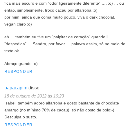
fica mais escuro e com “odor ligeiramente diferente” …. :o) … ou
então, simplesmente, troco cacau por alfarroba :o)
por mim, ainda que coma muito pouco, viva o dark chocolat,
vegan claro :o)
ah…. também eu tive um “palpitar de coração” quando li
“despedida” … Sandra, por favor…. palavra assim, só no meio do
texto ok…..
Abraço grande :o)
RESPONDER
papacapim
disse:
18 de outubro de 2012 às 10:23
Isabel, também adoro alfarroba e gosto bastante de chocolate
amargo (no mínimo 70% de cacau), só não gosto de bolo:-)
Desculpa o susto.
RESPONDER