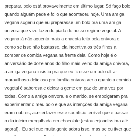
preparar, bolo está provavelmente em último lugar. Só faço bolo
quando alguém pede e foi o que aconteceu hoje. Uma amiga
vegana sugeriu que eu preparasse um bolo pra uma amiga
onívora que vive fazendo piada do nosso regime vegetal. A
vegana já não aguenta mais a chacota feita pela onívora e,
como se isso não bastasse, ela incentiva os três filhos a
zombar de comida vegana na frente dela. Como hoje é o
aniversário de doze anos do filho mais velho da amiga onívora,
a amiga vegana insistiu pra que eu fizesse um bolo ultra-
maravilhoso-delicioso pra família onívora ver o quanto a comida
vegetal é saborosa e deixar a gente em paz de uma vez por
todas. Como a amiga onívora, e o marido, se empolgaram pra
experimentar o meu bolo e que as intenções da amiga vegana
eram nobres, aceitei fazer esse sacrifício terrível que é passar
o dia inteiro mergulhada em chocolate (estou enjoadíssima até
agora!). Eu sei que muita gente adora isso, mas se eu tiver que