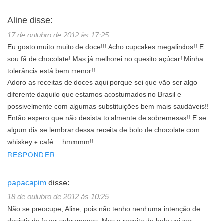
Aline
disse:
17 de outubro de 2012 às 17:25
Eu gosto muito muito de doce!!! Acho cupcakes megalindos!! E
sou fã de chocolate! Mas já melhorei no quesito açúcar! Minha
tolerância está bem menor!!
Adoro as receitas de doces aqui porque sei que vão ser algo
diferente daquilo que estamos acostumados no Brasil e
possivelmente com algumas substituições bem mais saudáveis!!
Então espero que não desista totalmente de sobremesas!! E se
algum dia se lembrar dessa receita de bolo de chocolate com
whiskey e café… hmmmm!!
RESPONDER
papacapim
disse:
18 de outubro de 2012 às 10:25
Não se preocupe, Aline, pois não tenho nenhuma intenção de
desistir de fazer sobremesas. Mas a receita do bolo vai ser