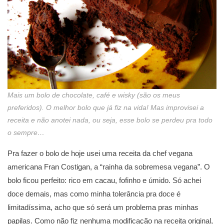
Mais um bolo de chocolate, café e wisky (são os meus
preferidos). O melhor bolo que já fiz na vida! Mas improvisei a
receita e não anotei nada, ou seja, esse bolo se perdeu pra todo
o sempre…
Pra fazer o bolo de hoje usei uma receita da chef vegana
americana Fran Costigan, a “rainha da sobremesa vegana”. O
bolo ficou perfeito: rico em cacau, fofinho e úmido. Só achei
doce demais, mas como minha tolerância pra doce é
limitadíssima, acho que só será um problema pras minhas
papilas. Como não fiz nenhuma modificação na receita original,