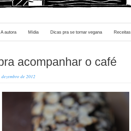
m
A autora
Mídia
Dicas pra se tornar vegana
Receitas
 pra acompanhar o café
e dezembro de 2012