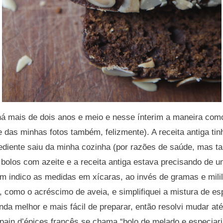
há mais de dois anos e meio e nesse ínterim a maneira com
e das minhas fotos também, felizmente). A receita antiga tin
ediente saiu da minha cozinha (por razões de saúde, mas t
r bolos com azeite e a receita antiga estava precisando de u
indico as medidas em xícaras, ao invés de gramas e milili
 como o acréscimo de aveia, e simplifiquei a mistura de es
inda melhor e mais fácil de preparar, então resolvi mudar at
pain d’épices francês se chama “bolo de melado e especiari