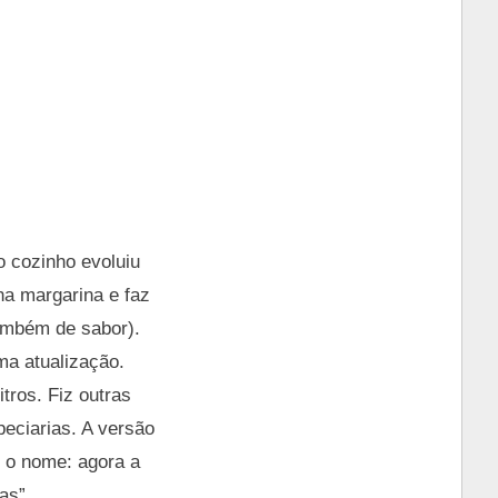
o cozinho evoluiu
ha margarina e faz
ambém de sabor).
ma atualização.
tros. Fiz outras
peciarias. A versão
é o nome: agora a
as”.