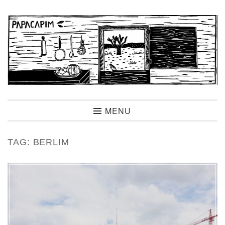
Ir
para
conteúdo
Papacapim
MENU
TAG:
BERLIM